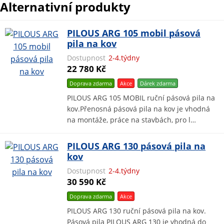
Alternativní produkty
PILOUS ARG 105 mobil pásová
pila na kov
Dostupnost
2-4.týdny
22 780 Kč
Doprava zdarma
Akce
Dárek
zdarma
PILOUS ARG 105 MOBIL ruční pásová pila na
kov.Přenosná pásová pila na kov je vhodná
na montáže, práce na stavbách, pro l…
PILOUS ARG 130 pásová pila na
kov
Dostupnost
2-4.týdny
30 590 Kč
Doprava zdarma
Akce
PILOUS ARG 130 ruční pásová pila na kov.
Pásová pila PILOUS ARG 130 je vhodná do