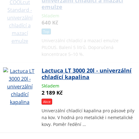
univerzální chladící a mazací
emulze
Skladem
640 Kč
Top
Univerzální chladící a mazací emulze
PILOUS. Balení 5 litrů. Doporučená
koncentrace 5–10 %.
Lactuca LT 3000 20l - univerzální
chladící kapalina
Skladem
2 189 Kč
Akce
Univerzální chladící kapalina pro pásové pily
na kov. V hodná pro metalické i nemetalické
kovy. Poměr ředění …