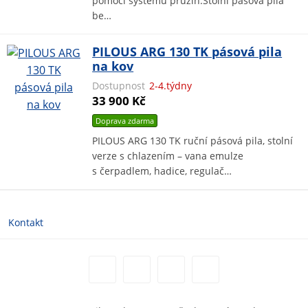
pomocí systému pružin.Stolní pásová pila
be…
PILOUS ARG 130 TK pásová pila
na kov
Dostupnost
2-4.týdny
33 900 Kč
Doprava zdarma
PILOUS ARG 130 TK ruční pásová pila, stolní
verze s chlazením – vana emulze
s čerpadlem, hadice, regulač…
Kontakt