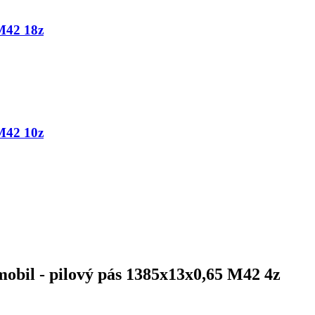
M42 18z
M42 10z
bil - pilový pás 1385x13x0,65 M42 4z