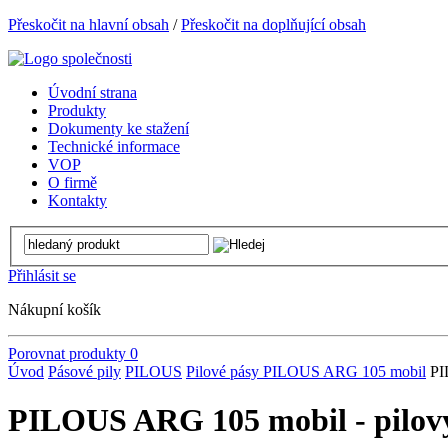
Přeskočit na hlavní obsah
/
Přeskočit na doplňující obsah
Úvodní strana
Produkty
Dokumenty ke stažení
Technické informace
VOP
O firmě
Kontakty
Přihlásit se
Nákupní košík
Porovnat produkty
0
Úvod
Pásové pily
PILOUS
Pilové pásy PILOUS
ARG 105 mobil
PI
PILOUS ARG 105 mobil - pilový