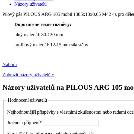
Názory uživatelů
Pilový pás PILOUS ARG 105 mobil 1385x13x0,65 M42 4z pro dělení 
Doporučené řezné rozměry:
plný materiál: 80-120 mm
profilový materiál: 12-15 mm síla stěny
Nahoru
Zobrazit názory uživatelů »
Názory uživatelů na PILOUS ARG 105 mobil
Hodnocení uživatelů
Nejhodnotnější příspěvky s vlastními zkušenostmi nebo radami o
Jméno a příjmení
*
E-mail
*
(Tato informace nebude zveřejněna.)