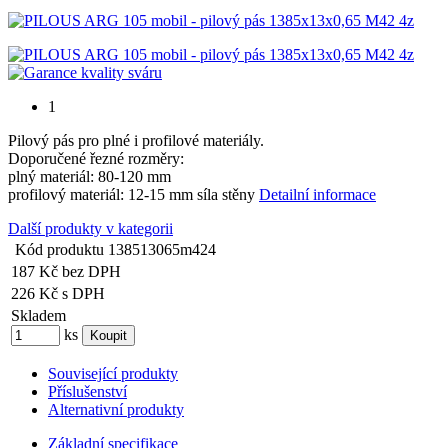
1
Pilový pás pro plné i profilové materiály.
Doporučené řezné rozměry:
plný materiál: 80-120 mm
profilový materiál: 12-15 mm síla stěny
Detailní informace
Další produkty v kategorii
Kód produktu
138513065m424
187 Kč
bez DPH
226 Kč
s DPH
Skladem
ks
Související produkty
Příslušenství
Alternativní produkty
Základní specifikace