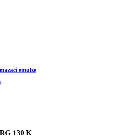
mazací emulze
 ARG 130 K