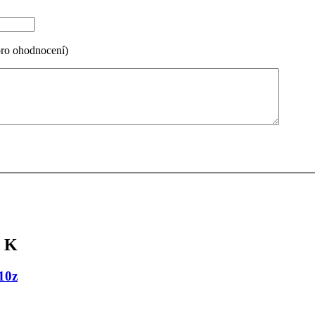
pro ohodnocení)
0 K
10z