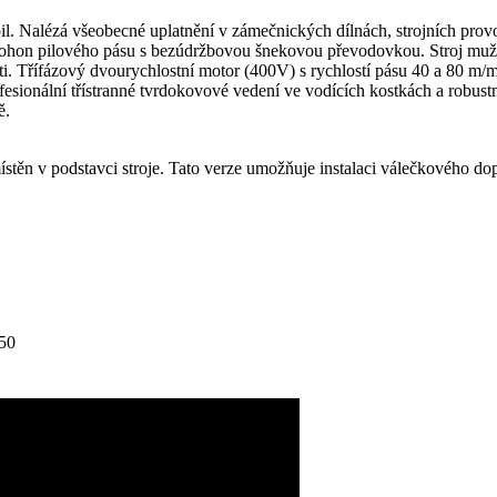
l. Nalézá všeobecné uplatnění v zámečnických dílnách, strojních prov
ý pohon pilového pásu s bezúdržbovou šnekovou převodovkou. Stroj m
íti. Třífázový dvourychlostní motor (400V) s rychlostí pásu 40 a 80 m/m
fesionální třístranné tvrdokovové vedení ve vodících kostkách a robustn
ě.
těn v podstavci stroje. Tato verze umožňuje instalaci válečkového dop
50