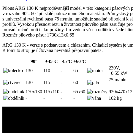
Pilous ARG 130 K nejprodávanější model v této kategorii pásových pi
v rozsahu 90°- 60° při stálé poloze upnutého materiálu. Průmyslov
s univerzální rychlostí pásu 75 m/min. umožňuje snadné připojení k s
profilů. Vysokou přesnost řezu a životnost pilového pásu zaručuje pro
provádí ručně proti tlaku pružiny. Provedení všech odlitků v šedé litin
Rozměr pilového pásu: 1730x13x0,65
ARG 130 K - verze s podstavcem a chlazením. Chladící systém je umís
K tomuto stroji je účtována nevratná přepravní paleta.
90°
+45°C
-45°C
+60°C
230V,
130
110
-
65
0.55 kW
75 m/min.
130
115
-
60
170x130
115x110
-
65x60
920x470x12
-
-
-
-
102 kg