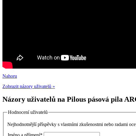
Nahoru
Zobrazit názory uživatelů »
Názory uživatelů na Pilous pásová pila AR
Hodnocení uživatelů
Nejhodnotnější příspěvky s vlastními zkušenostmi nebo radami o
Jméno a příjmení
*