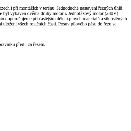
ozech i při montážích v terénu. Jednoduché nastavení řezných úhlů
uže být vybaven dvěma druhy motoru. Jednofázový motor (230V)
in doporučujeme při častějším dělení plných materiálů a silnostěných
í uložení všech rotačních částí. Posuv pilového pásu do řezu se
ravníku před i za řezem.