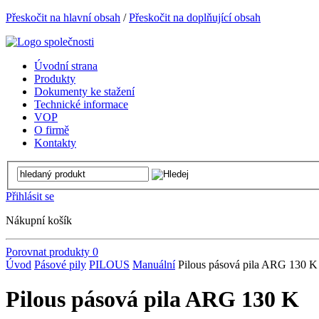
Přeskočit na hlavní obsah
/
Přeskočit na doplňující obsah
Úvodní strana
Produkty
Dokumenty ke stažení
Technické informace
VOP
O firmě
Kontakty
Přihlásit se
Nákupní košík
Porovnat produkty
0
Úvod
Pásové pily
PILOUS
Manuální
Pilous pásová pila ARG 130 K
Pilous pásová pila ARG 130 K