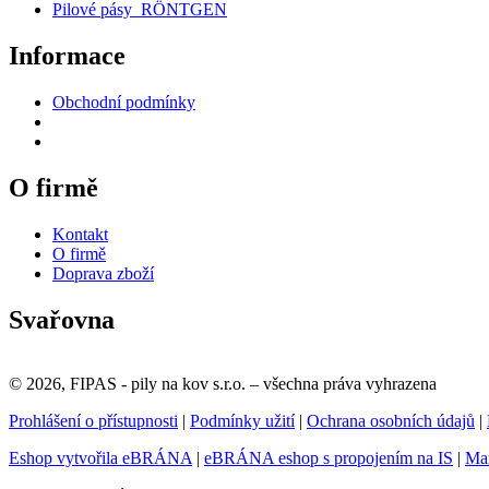
Pilové pásy RÖNTGEN
Informace
Obchodní podmínky
O firmě
Kontakt
O firmě
Doprava zboží
Svařovna
© 2026, FIPAS - pily na kov s.r.o. – všechna práva vyhrazena
Prohlášení o přístupnosti
|
Podmínky užití
|
Ochrana osobních údajů
|
Eshop vytvořila eBRÁNA
|
eBRÁNA eshop s propojením na IS
|
Mar