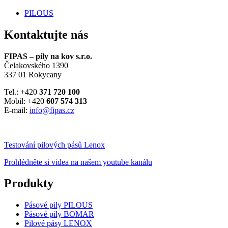
PILOUS
Kontaktujte nás
FIPAS – pily na kov s.r.o.
Čelakovského 1390
337 01 Rokycany
Tel.: +420
371 720 100
Mobil: +420
607 574 313
E-mail:
info@fipas.cz
Testování pilových pásů Lenox
Prohlédněte si videa na našem youtube kanálu
Produkty
Pásové pily PILOUS
Pásové pily BOMAR
Pilové pásy LENOX