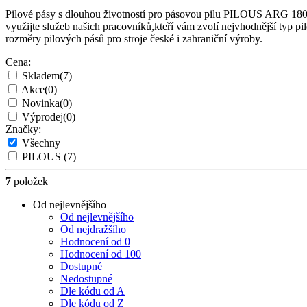
Pilové pásy s dlouhou životností pro pásovou pilu PILOUS ARG 180.N
využijte služeb našich pracovníků,kteří vám zvolí nejvhodnější typ 
rozměry pilových pásů pro stroje české i zahraniční výroby.
Cena:
Skladem
(7)
Akce
(0)
Novinka
(0)
Výprodej
(0)
Značky:
Všechny
PILOUS
(7)
7
položek
Od nejlevnějšího
Od nejlevnějšího
Od nejdražšího
Hodnocení od 0
Hodnocení od 100
Dostupné
Nedostupné
Dle kódu od A
Dle kódu od Z