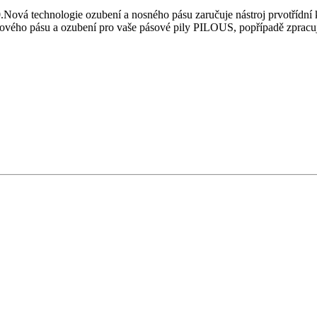
ová technologie ozubení a nosného pásu zaručuje nástroj prvotřídní k
pilového pásu a ozubení pro vaše pásové pily PILOUS, popřípadě zprac