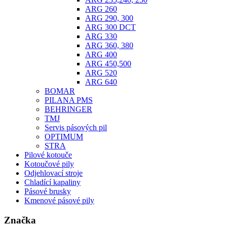
ARG 260
ARG 290, 300
ARG 300 DCT
ARG 330
ARG 360, 380
ARG 400
ARG 450,500
ARG 520
ARG 640
BOMAR
PILANA PMS
BEHRINGER
TMJ
Servis pásových pil
OPTIMUM
STRA
Pilové kotouče
Kotoučové pily
Odjehlovací stroje
Chladící kapaliny
Pásové brusky
Kmenové pásové pily
Značka