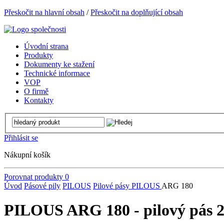
Přeskočit na hlavní obsah
/
Přeskočit na doplňující obsah
Úvodní strana
Produkty
Dokumenty ke stažení
Technické informace
VOP
O firmě
Kontakty
Přihlásit se
Nákupní košík
Porovnat produkty
0
Úvod
Pásové pily
PILOUS
Pilové pásy PILOUS
ARG 180
PILOUS ARG 180 - pilový pás 