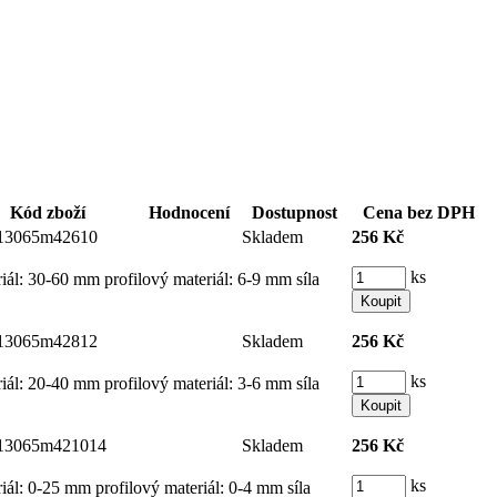
Kód zboží
Hodnocení
Dostupnost
Cena bez DPH
13065m42610
Skladem
256 Kč
ks
riál: 30-60 mm profilový materiál: 6-9 mm síla
13065m42812
Skladem
256 Kč
ks
riál: 20-40 mm profilový materiál: 3-6 mm síla
13065m421014
Skladem
256 Kč
ks
iál: 0-25 mm profilový materiál: 0-4 mm síla