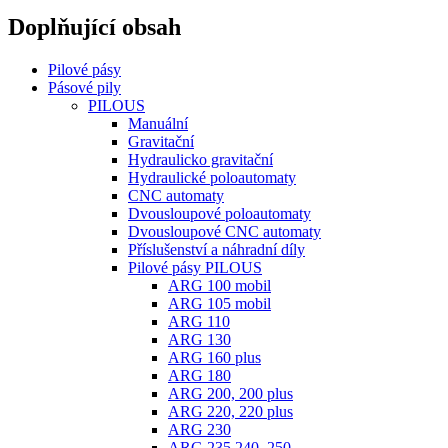
Doplňující obsah
Pilové pásy
Pásové pily
PILOUS
Manuální
Gravitační
Hydraulicko gravitační
Hydraulické poloautomaty
CNC automaty
Dvousloupové poloautomaty
Dvousloupové CNC automaty
Příslušenství a náhradní díly
Pilové pásy PILOUS
ARG 100 mobil
ARG 105 mobil
ARG 110
ARG 130
ARG 160 plus
ARG 180
ARG 200, 200 plus
ARG 220, 220 plus
ARG 230
ARG 235,240, 250