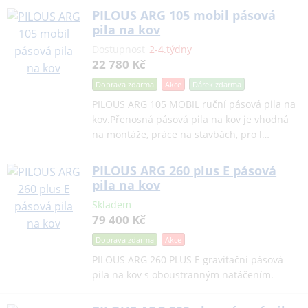
PILOUS ARG 105 mobil pásová
pila na kov
Dostupnost
2-4.týdny
22 780 Kč
Doprava zdarma
Akce
Dárek
zdarma
PILOUS ARG 105 MOBIL ruční pásová pila na
kov.Přenosná pásová pila na kov je vhodná
na montáže, práce na stavbách, pro l…
PILOUS ARG 260 plus E pásová
pila na kov
Skladem
79 400 Kč
Doprava zdarma
Akce
PILOUS ARG 260 PLUS E gravitační pásová
pila na kov s oboustranným natáčením.