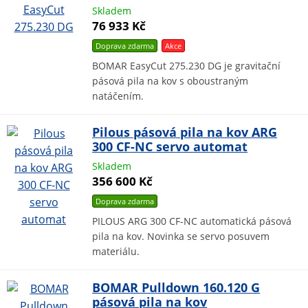
Skladem
76 933 Kč
Doprava zdarma
Akce
BOMAR EasyCut 275.230 DG je gravitační
pásová pila na kov s oboustraným
natáčením.
Pilous pásová pila na kov ARG
300 CF-NC servo automat
Skladem
356 600 Kč
Doprava zdarma
PILOUS ARG 300 CF-NC automatická pásová
pila na kov. Novinka se servo posuvem
materiálu.
BOMAR Pulldown 160.120 G
pásová pila na kov