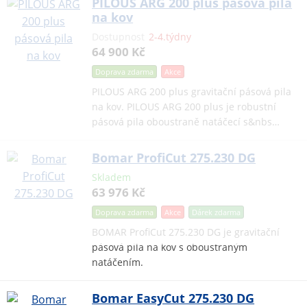
PILOUS ARG 200 plus pásová pila
na kov
Dostupnost
2-4.týdny
64 900 Kč
Doprava zdarma
Akce
PILOUS ARG 200 plus gravitační pásová pila
na kov. PILOUS ARG 200 plus je robustní
pásová pila oboustraně natáčecí s&nbs…
Bomar ProfiCut 275.230 DG
Skladem
63 976 Kč
Doprava zdarma
Akce
Dárek
zdarma
BOMAR ProfiCut 275.230 DG je gravitační
pásová pila na kov s oboustraným
natáčením.
Bomar EasyCut 275.230 DG