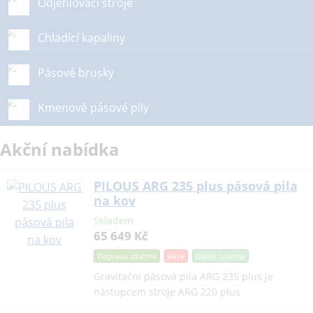
Odjehlovací stroje
Chladící kapaliny
Pásové brusky
Kmenové pásové pily
Akční nabídka
PILOUS ARG 235 plus pásová pila
na kov
Skladem
65 649 Kč
Doprava zdarma
Akce
Dárek
zdarma
Gravitační pásová pila ARG 235 plus je
nástupcem stroje ARG 220 plus