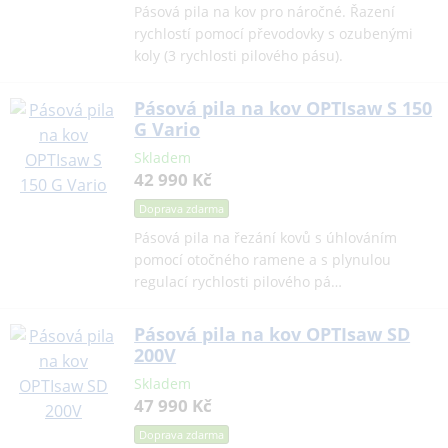
Pásová pila na kov pro náročné. Řazení
rychlostí pomocí převodovky s ozubenými
koly (3 rychlosti pilového pásu).
Pásová pila na kov OPTIsaw S 150
G Vario
Skladem
42 990 Kč
Doprava zdarma
Pásová pila na řezání kovů s úhlováním
pomocí otočného ramene a s plynulou
regulací rychlosti pilového pá…
Pásová pila na kov OPTIsaw SD
200V
Skladem
47 990 Kč
Doprava zdarma