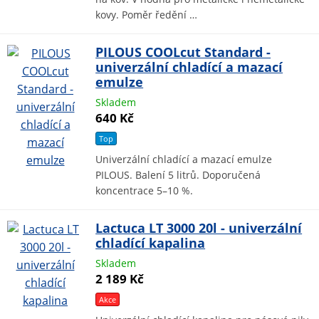
kovy. Poměr ředění …
PILOUS COOLcut Standard -
univerzální chladící a mazací
emulze
Skladem
640 Kč
Top
Univerzální chladící a mazací emulze
PILOUS. Balení 5 litrů. Doporučená
koncentrace 5–10 %.
Lactuca LT 3000 20l - univerzální
chladící kapalina
Skladem
2 189 Kč
Akce