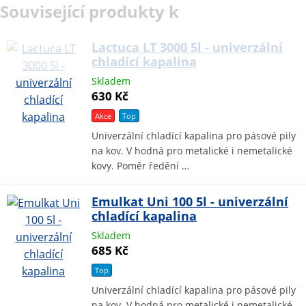
Související produkty k
Lactuca LT 3000 5l - univerzální
chladící kapalina
Skladem
630 Kč
Akce
Top
Univerzální chladící kapalina pro pásové pily
na kov. V hodná pro metalické i nemetalické
kovy. Poměr ředění …
Emulkat Uni 100 5l - univerzální
chladící kapalina
Skladem
685 Kč
Top
Univerzální chladící kapalina pro pásové pily
na kov. V hodná pro metalické i nemetalické