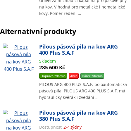
Univerzální chladící kapalina pro pásové pily
na kov. V hodná pro metalické i nemetalické
kovy. Poměr ředění …
Alternativní produkty
Pilous pásová pila na kov ARG
400 Plus S.A.F
Skladem
285 600 Kč
Doprava zdarma
Akce
Dárek
zdarma
PILOUS ARG 400 PLUS S.A.F. poloautomatická
pásová pila. PILOUS ARG 400 PLUS S.A.F. má
hydraulický svěrák i zvedání …
Pilous pásová pila na kov ARG
380 Plus S.A.F
Dostupnost
2-4.týdny