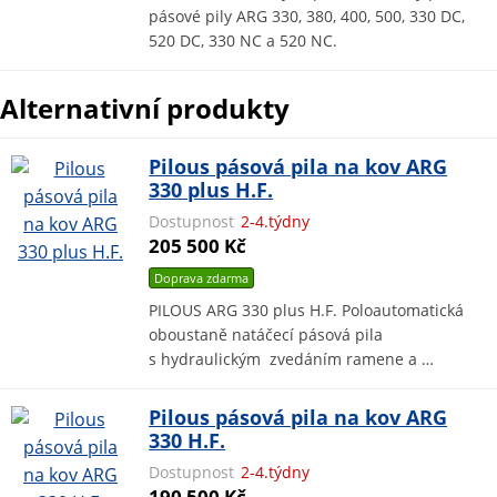
pásové pily ARG 330, 380, 400, 500, 330 DC,
520 DC, 330 NC a 520 NC.
Alternativní produkty
Pilous pásová pila na kov ARG
330 plus H.F.
Dostupnost
2-4.týdny
205 500 Kč
Doprava zdarma
PILOUS ARG 330 plus H.F. Poloautomatická
oboustaně natáčecí pásová pila
s hydraulickým zvedáním ramene a …
Pilous pásová pila na kov ARG
330 H.F.
Dostupnost
2-4.týdny
190 500 Kč