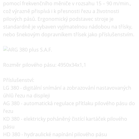
pomocí frekvenčního měniče v rozsahu 15 – 90 m/min.,
což výrazně přispívá i k přesnosti řezu a životnosti
pilových pásů. Ergonomický podstavec stroje je
standardně je vybaven vyjímatelnou nádobou na třísky,
nebo šnekovým dopravníkem třísek jako příslušenstvím.
Rozměr pilového pásu: 4950x34x1,1
Příslušenství:
LG 380 - digitální snímání a zobrazování nastavovaných
úhlů řezu na displeji
AG 380 - automatická regulace přítlaku pilového pásu do
řezu
KD 380 - elektricky poháněný čistící kartáček pilového
pásu
HD 380 - hydraulické napínání pilového pásu