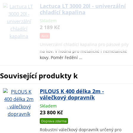
Lactuca LT 3000 20l - univerzální
chladící kapalina
Skladem
2 189 Kč
Akce
Univerzální chladící kapalina pro pásové pily
na kov. V hodná pro metalické i nemetalické
kovy. Poměr ředění …
Související produkty k
PILOUS K 400 délka 2m -
válečkový dopravník
Skladem
23 800 Kč
Doprava zdarma
Robustní válečkový dopravník určený pro