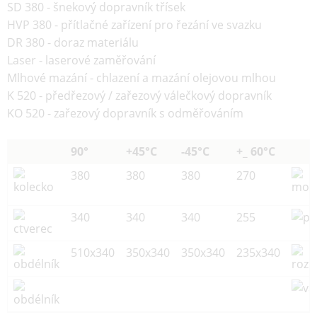
SD 380 - šnekový dopravník třísek
HVP 380 - přítlačné zařízení pro řezání ve svazku
DR 380 - doraz materiálu
Laser - laserové zaměřování
Mlhové mazání - chlazení a mazání olejovou mlhou
K 520 - předřezový / zařezový válečkový dopravník
KO 520 - zařezový dopravník s odměřováním
90°
+45°C
-45°C
+_ 60°C
380
380
380
270
340
340
340
255
510x340
350x340
350x340
235x340