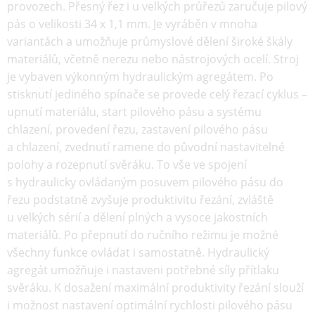
provozech. Přesný řez i u velkých průřezů zaručuje pilový
pás o velikosti 34 x 1,1 mm. Je vyráběn v mnoha
variantách a umožňuje průmyslové dělení široké škály
materiálů, včetně nerezu nebo nástrojových ocelí. Stroj
je vybaven výkonným hydraulickým agregátem. Po
stisknutí jediného spínače se provede celý řezací cyklus –
upnutí materiálu, start pilového pásu a systému
chlazení, provedení řezu, zastavení pilového pásu
a chlazení, zvednutí ramene do původní nastavitelné
polohy a rozepnutí svěráku. To vše ve spojení
s hydraulicky ovládaným posuvem pilového pásu do
řezu podstatně zvyšuje produktivitu řezání, zvláště
u velkých sérií a dělení plných a vysoce jakostních
materiálů. Po přepnutí do ručního režimu je možné
všechny funkce ovládat i samostatně. Hydraulický
agregát umožňuje i nastaveni potřebné síly přítlaku
svěráku. K dosažení maximální produktivity řezání slouží
i možnost nastavení optimální rychlosti pilového pásu