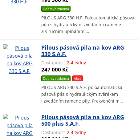
Doprava zdarma
PILOUS ARG 330 H.F. Poloautomatická pásová
pila s hydraulickým zvedáním ramene
a s ručním upínáním …
Pilous pásová pila na kov ARG
330 S.A.F.
Dostupnost
2-4.týdny
247 000 Kč
Doprava zdarma
Akce
PILOUS ARG 330 S.A.F. poloautomatická
pásová pila s hydraulickým svěrákem
i zvedáním ramene pily. Frekvenční m…
Pilous pásová pila na kov ARG
500 plus S.A.F.
Dostupnost
2-4.týdny