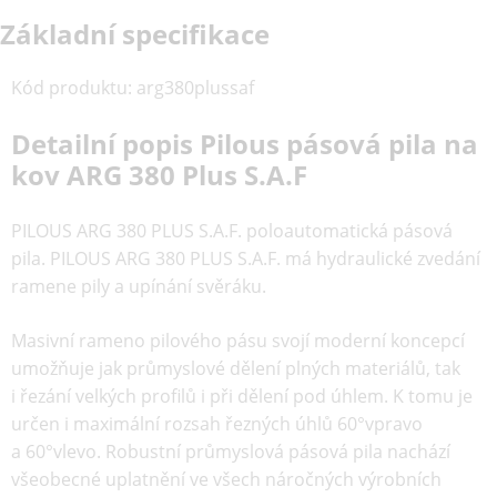
Základní specifikace
Kód produktu
:
arg380plussaf
Detailní popis Pilous pásová pila na
kov ARG 380 Plus S.A.F
PILOUS ARG 380 PLUS S.A.F. poloautomatická pásová
pila. PILOUS ARG 380 PLUS S.A.F. má hydraulické zvedání
ramene pily a upínání svěráku.
Masivní rameno pilového pásu svojí moderní koncepcí
umožňuje jak průmyslové dělení plných materiálů, tak
i řezání velkých profilů i při dělení pod úhlem. K tomu je
určen i maximální rozsah řezných úhlů 60°vpravo
a 60°vlevo. Robustní průmyslová pásová pila nachází
všeobecné uplatnění ve všech náročných výrobních