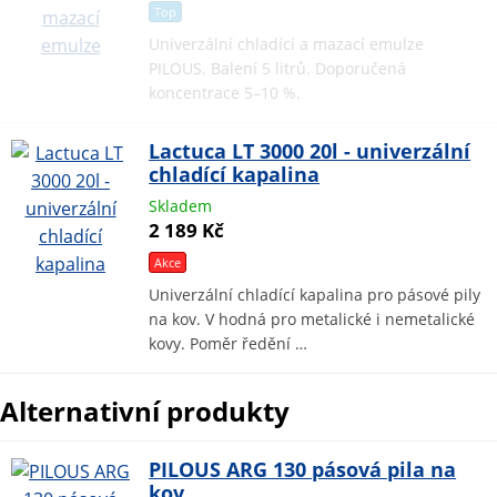
Top
Univerzální chladící a mazací emulze
PILOUS. Balení 5 litrů. Doporučená
koncentrace 5–10 %.
Lactuca LT 3000 20l - univerzální
chladící kapalina
Skladem
2 189 Kč
Akce
Univerzální chladící kapalina pro pásové pily
na kov. V hodná pro metalické i nemetalické
kovy. Poměr ředění …
Alternativní produkty
PILOUS ARG 130 pásová pila na
kov