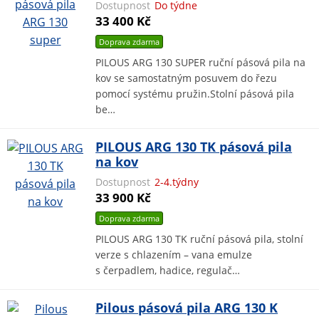
Dostupnost
Do týdne
33 400 Kč
Doprava zdarma
PILOUS ARG 130 SUPER ruční pásová pila na
kov se samostatným posuvem do řezu
pomocí systému pružin.Stolní pásová pila
be…
PILOUS ARG 130 TK pásová pila
na kov
Dostupnost
2-4.týdny
33 900 Kč
Doprava zdarma
PILOUS ARG 130 TK ruční pásová pila, stolní
verze s chlazením – vana emulze
s čerpadlem, hadice, regulač…
Pilous pásová pila ARG 130 K