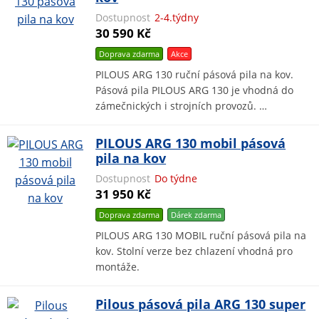
Dostupnost
2-4.týdny
30 590 Kč
Doprava zdarma
Akce
PILOUS ARG 130 ruční pásová pila na kov.
Pásová pila PILOUS ARG 130 je vhodná do
zámečnických i strojních provozů. …
PILOUS ARG 130 mobil pásová
pila na kov
Dostupnost
Do týdne
31 950 Kč
Doprava zdarma
Dárek
zdarma
PILOUS ARG 130 MOBIL ruční pásová pila na
kov. Stolní verze bez chlazení vhodná pro
montáže.
Pilous pásová pila ARG 130 super