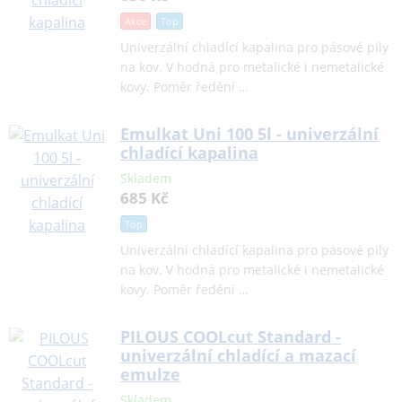
Akce
Top
Univerzální chladící kapalina pro pásové pily
na kov. V hodná pro metalické i nemetalické
kovy. Poměr ředění …
Emulkat Uni 100 5l - univerzální
chladící kapalina
Skladem
685 Kč
Top
Univerzální chladící kapalina pro pásové pily
na kov. V hodná pro metalické i nemetalické
kovy. Poměr ředění …
PILOUS COOLcut Standard -
univerzální chladící a mazací
emulze
Skladem