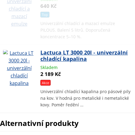
640 Kč
Top
Univerzální chladící a mazací emulze
PILOUS. Balení 5 litrů. Doporučená
koncentrace 5–10 %.
Lactuca LT 3000 20l - univerzální
chladící kapalina
Skladem
2 189 Kč
Akce
Univerzální chladící kapalina pro pásové pily
na kov. V hodná pro metalické i nemetalické
kovy. Poměr ředění …
Alternativní produkty