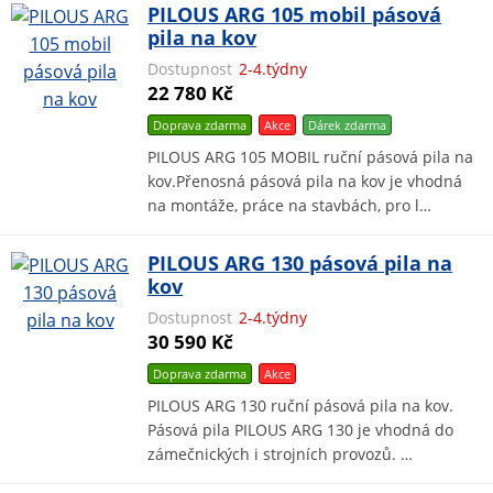
PILOUS ARG 105 mobil pásová
pila na kov
Dostupnost
2-4.týdny
22 780 Kč
Doprava zdarma
Akce
Dárek
zdarma
PILOUS ARG 105 MOBIL ruční pásová pila na
kov.Přenosná pásová pila na kov je vhodná
na montáže, práce na stavbách, pro l…
PILOUS ARG 130 pásová pila na
kov
Dostupnost
2-4.týdny
30 590 Kč
Doprava zdarma
Akce
PILOUS ARG 130 ruční pásová pila na kov.
Pásová pila PILOUS ARG 130 je vhodná do
zámečnických i strojních provozů. …