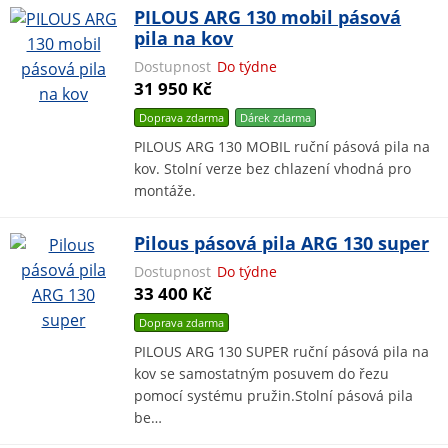
PILOUS ARG 130 mobil pásová
pila na kov
Dostupnost
Do týdne
31 950 Kč
Doprava zdarma
Dárek
zdarma
PILOUS ARG 130 MOBIL ruční pásová pila na
kov. Stolní verze bez chlazení vhodná pro
montáže.
Pilous pásová pila ARG 130 super
Dostupnost
Do týdne
33 400 Kč
Doprava zdarma
PILOUS ARG 130 SUPER ruční pásová pila na
kov se samostatným posuvem do řezu
pomocí systému pružin.Stolní pásová pila
be…