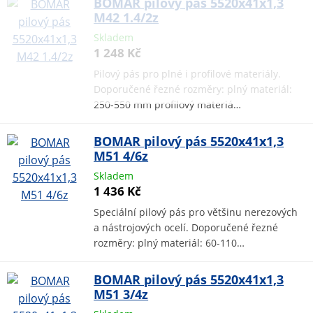
BOMAR pilový pás 5520x41x1,3
M42 1.4/2z
Skladem
1 248 Kč
Pilový pás pro plné i profilové materiály.
Doporučené řezné rozměry: plný materiál:
250-550 mm profilový materiá…
BOMAR pilový pás 5520x41x1,3
M51 4/6z
Skladem
1 436 Kč
Speciální pilový pás pro většinu nerezových
a nástrojových ocelí. Doporučené řezné
rozměry: plný materiál: 60-110…
BOMAR pilový pás 5520x41x1,3
M51 3/4z