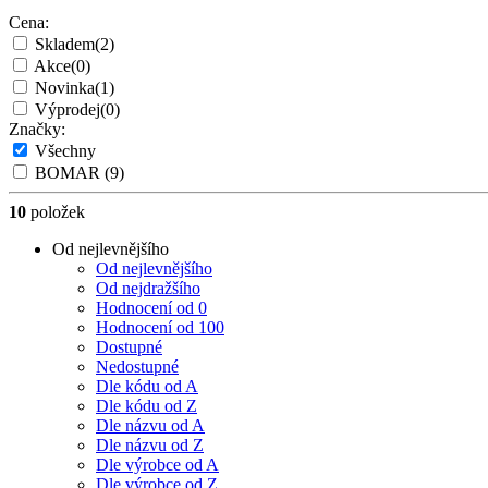
Cena:
Skladem
(2)
Akce
(0)
Novinka
(1)
Výprodej
(0)
Značky:
Všechny
BOMAR
(9)
10
položek
Od nejlevnějšího
Od nejlevnějšího
Od nejdražšího
Hodnocení od 0
Hodnocení od 100
Dostupné
Nedostupné
Dle kódu od A
Dle kódu od Z
Dle názvu od A
Dle názvu od Z
Dle výrobce od A
Dle výrobce od Z