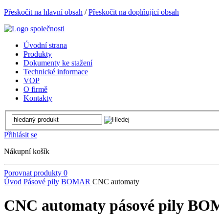
Přeskočit na hlavní obsah
/
Přeskočit na doplňující obsah
Úvodní strana
Produkty
Dokumenty ke stažení
Technické informace
VOP
O firmě
Kontakty
Přihlásit se
Nákupní košík
Porovnat produkty
0
Úvod
Pásové pily
BOMAR
CNC automaty
CNC automaty pásové pily B