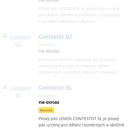
Pilový pás LENOX RX+ je pilový pás určený
pro dělení výhradně profilových materiálů
s vysokým výkonem a dlouho…
Contestor GT
Skladem
na dotaz
Pilový pás LENOX Contestor GT je vysoce
výkonný pilový pás určený pro dělení
rozměrných a obtížně dělených materiál…
Contestor XL
Skladem
na dotaz
Novinka
Pilový pás LENOX CONTESTOT XL je pilový
pás určený pro dělení rozměrných a obtížně