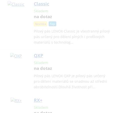
Classic
Skladem
na dotaz
Novinka
Top
Pilový pás LENOX Classic je všestranný pilový
pás určený pro dělení plných i profilových
materiálů s technolog…
QXP
Skladem
na dotaz
Pilový pás LENOX QXP je pilový pás určený
pro dělení materiálů se snadnou až střední
obrobitelností.Dlouhá životnost při…
RX+
Skladem
na dotaz