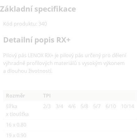
Základní specifikace
Kód produktu
:
340
Detailní popis RX+
Pilový pás LENOX RX+ je pilový pás určený pro dělení
výhradně profilových materiálů s vysokým výkonem
a dlouhou životností.
Rozměr
TPI
šířka
2/3
3/4
4/6
5/8
5/7
6/10
10/14
x tloušťka
16 x 0.80
19 x 0.90