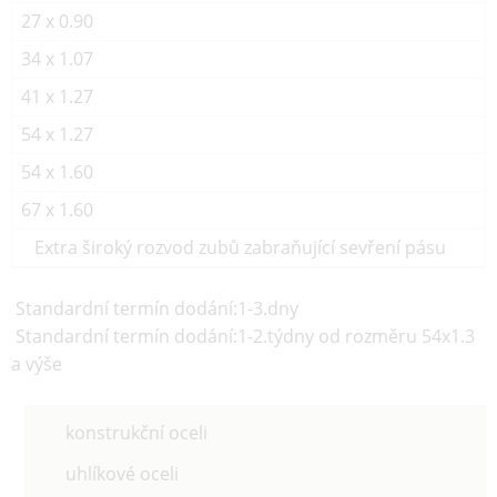
27 x 0.90
34 x 1.07
41 x 1.27
54 x 1.27
54 x 1.60
67 x 1.60
Extra široký rozvod zubů zabraňující sevření pásu
Standardní termín dodání:1-3.dny
Standardní termín dodání:1-2.týdny od rozměru 54x1.3
a výše
konstrukční oceli
uhlíkové oceli