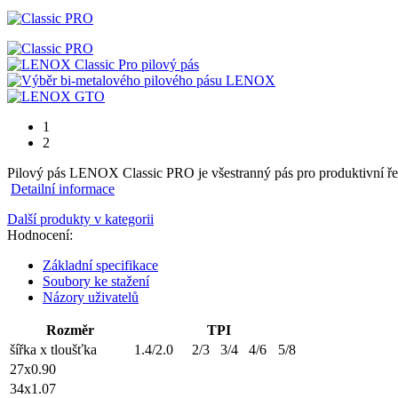
1
2
Pilový pás LENOX Classic PRO je všestranný pás pro produktivní řez
Detailní informace
Další produkty v kategorii
Hodnocení:
Základní specifikace
Soubory ke stažení
Názory uživatelů
Rozměr
TPI
šířka x tloušťka
1.4/2.0
2/3
3/4
4/6
5/8
27x0.90
34x1.07