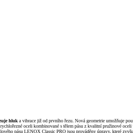
zuje hluk
a vibrace již od prvního řezu. Nová geometrie umožňuje pou
ychlořezné oceli kombinované s tělem pásu z kvalitní pružinové oceli v
ě pilového pásu LENOX Classic PRO jsou prováděny úpravy, které zvyš