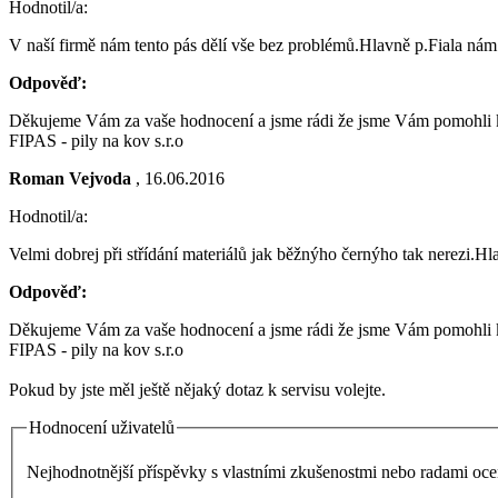
Hodnotil/a:
V naší firmě nám tento pás dělí vše bez problémů.Hlavně p.Fiala nám
Odpověď:
Děkujeme Vám za vaše hodnocení a jsme rádi že jsme Vám pomohli k
FIPAS - pily na kov s.r.o
Roman Vejvoda
, 16.06.2016
Hodnotil/a:
Velmi dobrej při střídání materiálů jak běžnýho černýho tak nerezi.H
Odpověď:
Děkujeme Vám za vaše hodnocení a jsme rádi že jsme Vám pomohli k
FIPAS - pily na kov s.r.o
Pokud by jste měl ještě nějaký dotaz k servisu volejte.
Hodnocení uživatelů
Nejhodnotnější příspěvky s vlastními zkušenostmi nebo radami o