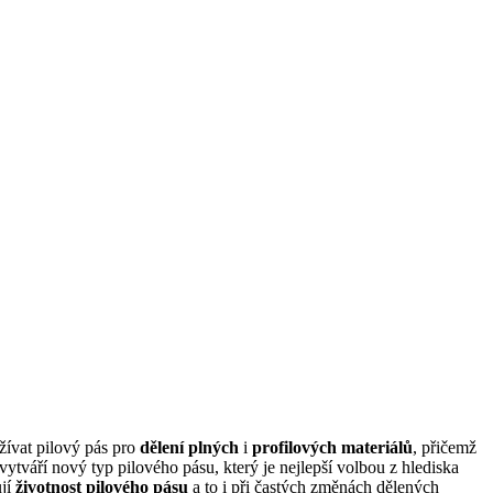
žívat pilový pás pro
dělení plných
i
profilových materiálů
, přičemž
ytváří nový typ pilového pásu, který je nejlepší volbou z hlediska
ují
životnost pilového pásu
a to i při častých změnách dělených