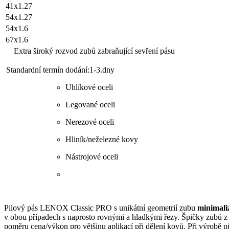
41x1.27
54x1.27
54x1.6
67x1.6
Extra široký rozvod zubů zabraňující sevření pásu
Standardní termín dodání:1-3.dny
Uhlíkové oceli
Legované oceli
Nerezové oceli
Hliník/neželezné kovy
Nástrojové oceli
Pilový pás LENOX Classic PRO s unikátní geometrií zubu
minimali
v obou případech s naprosto rovnými a hladkými řezy. Špičky zubů z r
poměru cena/výkon pro většinu aplikací při dělení kovů. Při výrob