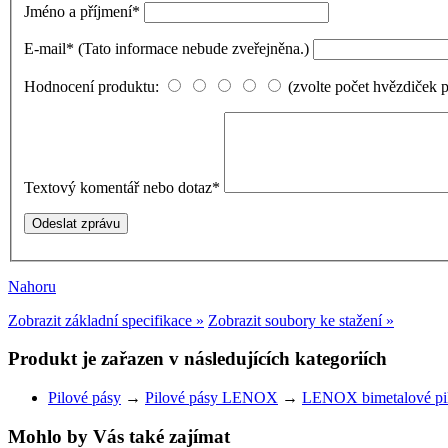
Jméno a příjmení
*
E-mail
*
(Tato informace nebude zveřejněna.)
Hodnocení produktu:
(zvolte počet hvězdiček 
Textový komentář nebo dotaz
*
Nahoru
Zobrazit základní specifikace »
Zobrazit soubory ke stažení »
Produkt je zařazen v následujících kategoriích
Pilové pásy
→
Pilové pásy LENOX
→
LENOX bimetalové pi
Mohlo by Vás také zajímat