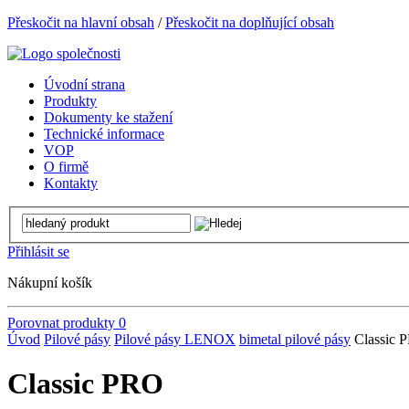
Přeskočit na hlavní obsah
/
Přeskočit na doplňující obsah
Úvodní strana
Produkty
Dokumenty ke stažení
Technické informace
VOP
O firmě
Kontakty
Přihlásit se
Nákupní košík
Porovnat produkty
0
Úvod
Pilové pásy
Pilové pásy LENOX
bimetal pilové pásy
Classic 
Classic PRO