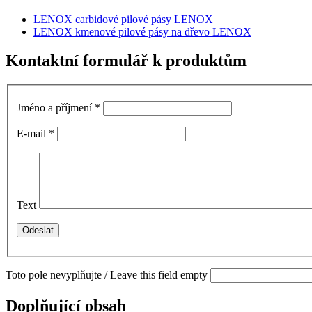
LENOX carbidové pilové pásy LENOX
|
LENOX kmenové pilové pásy na dřevo LENOX
Kontaktní formulář k produktům
Jméno a příjmení
*
E-mail
*
Text
Toto pole nevyplňujte / Leave this field empty
Doplňující obsah