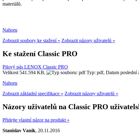
materiálů.
Nahoru
Zobrazit soubory ke stažení »
Zobrazit názory uživatelů »
Ke stažení Classic PRO
Pilový pás LENOX Classic PRO
Velikost 541.594 KB,
Typ: pdf,
Datum poslední
Nahoru
Zobrazit základní specifikace »
Zobrazit názory uživatelů »
Názory uživatelů na Classic PRO uživatels
Přidejte vlastní názor na produkt »
Stanislav Vaník
, 20.11.2016