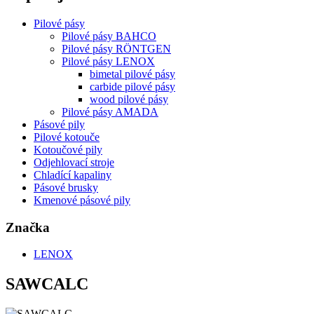
Pilové pásy
Pilové pásy BAHCO
Pilové pásy RÖNTGEN
Pilové pásy LENOX
bimetal pilové pásy
carbide pilové pásy
wood pilové pásy
Pilové pásy AMADA
Pásové pily
Pilové kotouče
Kotoučové pily
Odjehlovací stroje
Chladící kapaliny
Pásové brusky
Kmenové pásové pily
Značka
LENOX
SAWCALC