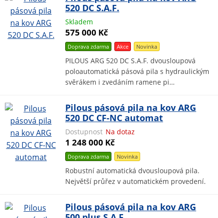
520 DC S.A.F.
Skladem
575 000 Kč
Doprava zdarma
Akce
Novinka
PILOUS ARG 520 DC S.A.F. dvousloupová
poloautomatická pásová pila s hydraulickým
svěrákem i zvedáním ramene pi…
Pilous pásová pila na kov ARG
520 DC CF-NC automat
Dostupnost
Na dotaz
1 248 000 Kč
Doprava zdarma
Novinka
Robustní automatická dvousloupová pila.
Největší průřez v automatickém provedení.
Pilous pásová pila na kov ARG
500 plus S.A.F.