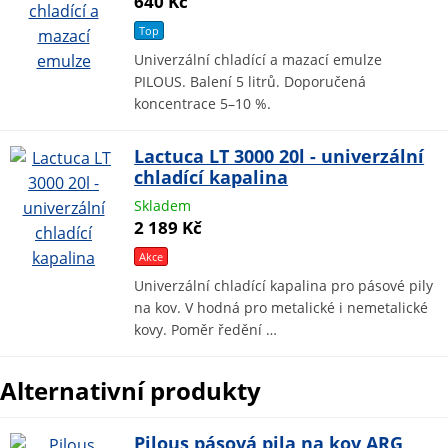
640 Kč
Top
Univerzální chladící a mazací emulze
PILOUS. Balení 5 litrů. Doporučená
koncentrace 5–10 %.
Lactuca LT 3000 20l - univerzální
chladící kapalina
Skladem
2 189 Kč
Akce
Univerzální chladící kapalina pro pásové pily
na kov. V hodná pro metalické i nemetalické
kovy. Poměr ředění …
Alternativní produkty
Pilous pásová pila na kov ARG