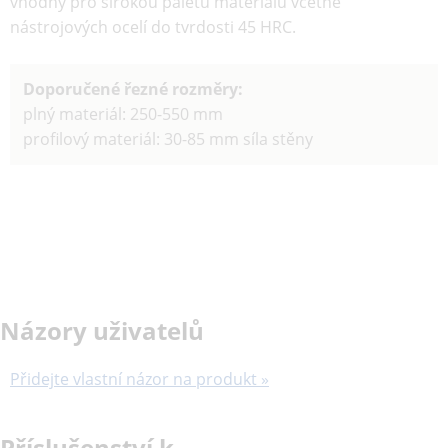
vhodný pro širokou paletu materiálu včetně
nástrojových ocelí do tvrdosti 45 HRC.
Doporučené řezné rozměry:
plný materiál: 250-550 mm
profilový materiál: 30-85 mm síla stěny
Názory uživatelů
Přidejte vlastní názor na produkt »
Příslušenství k