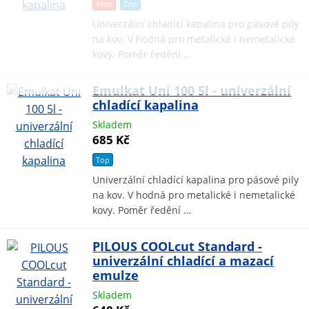
Akce
Top
Univerzální chladící kapalina pro pásové pily
na kov. V hodná pro metalické i nemetalické
kovy. Poměr ředění …
Emulkat Uni 100 5l - univerzální
chladící kapalina
Skladem
685 Kč
Top
Univerzální chladící kapalina pro pásové pily
na kov. V hodná pro metalické i nemetalické
kovy. Poměr ředění …
PILOUS COOLcut Standard -
univerzální chladící a mazací
emulze
Skladem