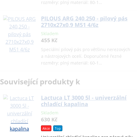
rozměry: plný materiál: 80-1…
PILOUS ARG 240,250 - pilový pás
2710x27x0,9 M51 4/6z
Skladem
455 Kč
Speciální pilový pás pro většinu nerezových
a nástrojových ocelí. Doporučené řezné
rozměry: plný materiál: 60-1…
Související produkty k
Lactuca LT 3000 5l - univerzální
chladící kapalina
Skladem
630 Kč
Akce
Top