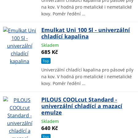
Univerzální chladící kapalina pro pásové pily
na kov. V hodná pro metalické i nemetalické
kovy. Poměr ředění …
Emulkat Uni 100 5l - univerzální
chladící kapalina
Skladem
685 Kč
Top
Univerzální chladící kapalina pro pásové pily
na kov. V hodná pro metalické i nemetalické
kovy. Poměr ředění …
PILOUS COOLcut Standard -
univerzální chladící a mazací
emulze
Skladem
640 Kč
Top