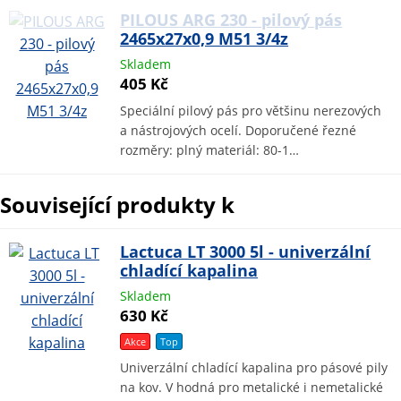
PILOUS ARG 230 - pilový pás
2465x27x0,9 M51 3/4z
Skladem
405 Kč
Speciální pilový pás pro většinu nerezových
a nástrojových ocelí. Doporučené řezné
rozměry: plný materiál: 80-1…
Související produkty k
Lactuca LT 3000 5l - univerzální
chladící kapalina
Skladem
630 Kč
Akce
Top
Univerzální chladící kapalina pro pásové pily
na kov. V hodná pro metalické i nemetalické