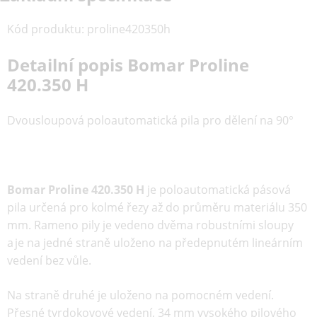
Kód produktu
:
proline420350h
Detailní popis Bomar Proline
420.350 H
Dvousloupová poloautomatická pila pro dělení na 90°
Bomar Proline 420.350 H
je poloautomatická pásová
pila určená pro kolmé řezy až do průměru materiálu 350
mm. Rameno pily je vedeno dvěma robustními sloupy
a je na jedné straně uloženo na předepnutém lineárním
vedení bez vůle.
Na straně druhé je uloženo na pomocném vedení.
Přesné tvrdokovové vedení, 34 mm vysokého pilového