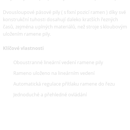
Dvousloupové pásové pily ( s fixní pozicí ramen ) díky své
konstrukční tuhosti dosahují daleko kratších řezných
časů, zejména u plných materiálů, než stroje s kloubovým
uložením ramene pily.
Klíčové vlastnosti
Oboustranné lineární vedení ramene pily
Rameno uloženo na lineárním vedení
Automatická regulace přítlaku ramene do řezu
Jednoduché a přehledné ovládání