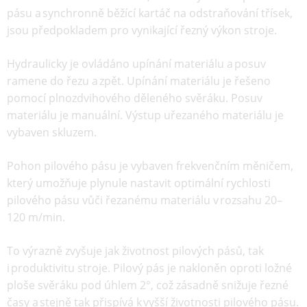
pásu a synchronně běžící kartáč na odstraňování třísek,
jsou předpokladem pro vynikající řezný výkon stroje.
Hydraulicky je ovládáno upínání materiálu a posuv
ramene do řezu a zpět. Upínání materiálu je řešeno
pomocí plnozdvihového děleného svěráku. Posuv
materiálu je manuální. Výstup uřezaného materiálu je
vybaven skluzem.
Pohon pilového pásu je vybaven frekvenčním měničem,
který umožňuje plynule nastavit optimální rychlosti
pilového pásu vůči řezanému materiálu v rozsahu 20–
120 m/min.
To výrazně zvyšuje jak životnost pilových pásů, tak
i produktivitu stroje. Pilový pás je nakloněn oproti ložné
ploše svěráku pod úhlem 2°, což zásadně snižuje řezné
časy a stejně tak přispívá k vyšší životnosti pilového pásu.