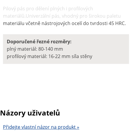
Pilový pás pro dělení plných i profilových
materiálů.Univerzální pás, vhodný pro širokou paletu
materiálu včetně nástrojových ocelí do tvrdosti 45 HRC.
Doporučené řezné rozměry:
plný materiál: 80-140 mm
profilový materiál: 16-22 mm síla stěny
Názory uživatelů
Přidejte vlastní názor na produkt »