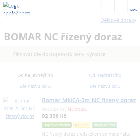
MENU
Délkové dorazy
BOMAR NC řízený doraz
Filtrovat dle dostupnosti, ceny, výrobce
Od nejlevnějšího
Od nejdražšího
Dle názvu od A
Dle názvu od Z
Bomar MNCA-3m NC řízený doraz
Dostupnost
Na dotaz
92 366 Kč
Doprava zdarma
Novinka
Dárek
zdarma
NC řízený doraz s odskokem od materiálu.