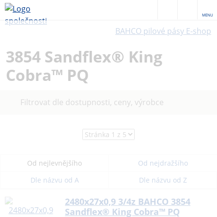
MENU
BAHCO pilové pásy E-shop
3854 Sandflex® King
Cobra™ PQ
Filtrovat dle dostupnosti, ceny, výrobce
Od nejlevnějšího
Od nejdražšího
Dle názvu od A
Dle názvu od Z
2480x27x0,9 3/4z BAHCO 3854
Sandflex® King Cobra™ PQ