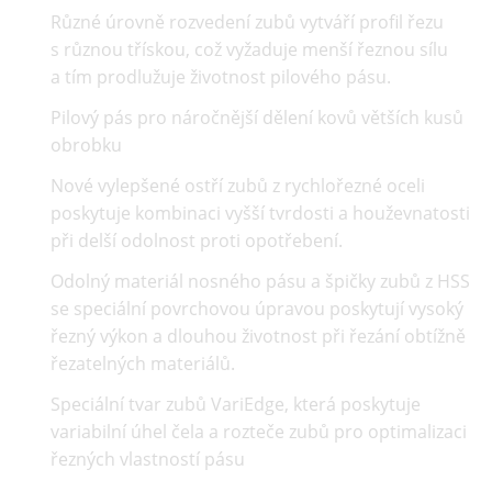
Různé úrovně rozvedení zubů vytváří profil řezu
s různou třískou, což vyžaduje menší řeznou sílu
a tím prodlužuje životnost pilového pásu.
Pilový pás pro náročnější dělení kovů větších kusů
obrobku
Nové vylepšené ostří zubů z rychlořezné oceli
poskytuje kombinaci vyšší tvrdosti a houževnatosti
při delší odolnost proti opotřebení.
Odolný materiál nosného pásu a špičky zubů z HSS
se speciální povrchovou úpravou poskytují vysoký
řezný výkon a dlouhou životnost při řezání obtížně
řezatelných materiálů.
Speciální tvar zubů VariEdge, která poskytuje
variabilní úhel čela a rozteče zubů pro optimalizaci
řezných vlastností pásu