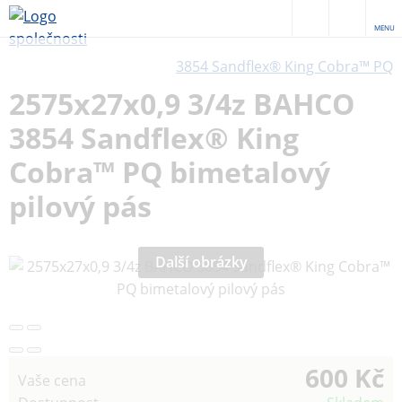
MENU
3854 Sandflex® King Cobra™ PQ
2575x27x0,9 3/4z BAHCO
3854 Sandflex® King
Cobra™ PQ bimetalový
pilový pás
Další obrázky
600 Kč
Vaše cena