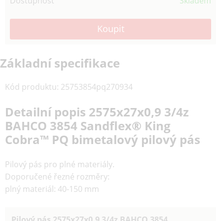
Dostupnost
Skladem
Základní specifikace
Kód produktu
:
25753854pq270934
Detailní popis 2575x27x0,9 3/4z
BAHCO 3854 Sandflex® King
Cobra™ PQ bimetalový pilový pás
Pilový pás pro plné materiály.
Doporučené řezné rozměry:
plný materiál: 40-150 mm
Pilový pás 2575
x27x0,9 3/4z BAHCO 3854