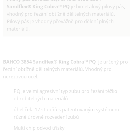
Sandflex® King Cobra™ PQ
je
bimetalový
pilový pás
,
vhodný pro řezání obtížně dělitelných materiálů.
Pilový pás je vhodný převážně pro dělení plných
materiálů.
BAHCO
3854 Sandflex® King Cobra™ PQ
je určený pro
řezání obtížně dělitelných materiálů. Vhodný pro
nerezovou ocel.
PQ je velmi agresivní typ zubu pro řezání těžko
obrobitelných materiálů
úhel čela 17 stupňů s patentovaným systémem
různé úrovně rozvedení zubů
Multi chip odvod třísky