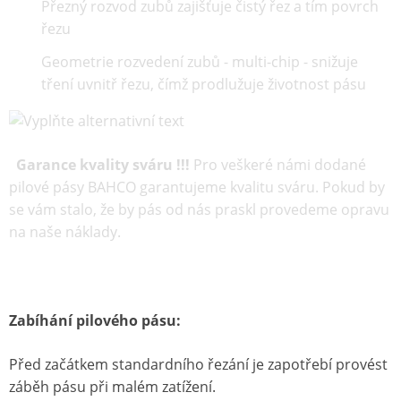
Přezný rozvod zubů zajišťuje čistý řez a tím povrch
řezu
Geometrie rozvedení zubů - multi-chip - snižuje
tření uvnitř řezu, čímž prodlužuje životnost pásu
Garance kvality sváru !!!
Pro veškeré námi dodané
pilové pásy BAHCO garantujeme kvalitu sváru. Pokud by
se vám stalo, že by pás od nás praskl provedeme opravu
na naše náklady.
Zabíhání pilového pásu:
Před začátkem standardního řezání je zapotřebí provést
záběh pásu při malém zatížení.