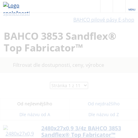
MENU
BAHCO pilové pásy E-shop
BAHCO 3853 Sandflex®
Top Fabricator™
Filtrovat dle dostupnosti, ceny, výrobce
Od nejlevnějšího
Od nejdražšího
Dle názvu od A
Dle názvu od Z
2480x27x0,9 3/4z BAHCO 3853
Sandflex® Top Fabricator™