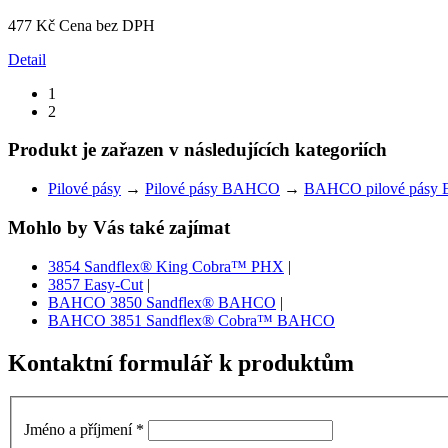
477 Kč
Cena bez DPH
Detail
1
2
Produkt je zařazen v následujících kategoriích
Pilové pásy
→
Pilové pásy BAHCO
→
BAHCO pilové pásy 
Mohlo by Vás také zajímat
3854 Sandflex® King Cobra™ PHX
|
3857 Easy-Cut
|
BAHCO 3850 Sandflex® BAHCO
|
BAHCO 3851 Sandflex® Cobra™ BAHCO
Kontaktní formulář k produktům
Jméno a příjmení
*