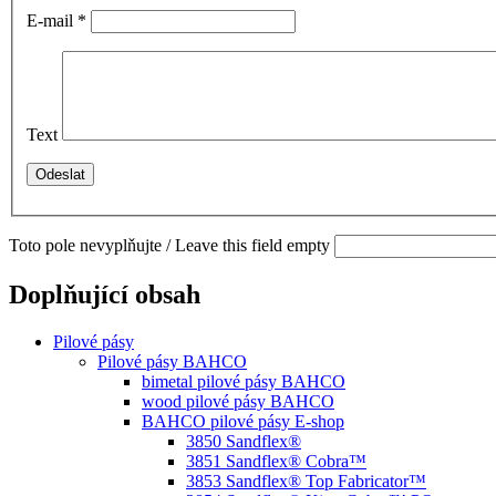
E-mail
*
Text
Toto pole nevyplňujte / Leave this field empty
Doplňující obsah
Pilové pásy
Pilové pásy BAHCO
bimetal pilové pásy BAHCO
wood pilové pásy BAHCO
BAHCO pilové pásy E-shop
3850 Sandflex®
3851 Sandflex® Cobra™
3853 Sandflex® Top Fabricator™