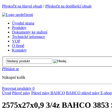
Přeskočit na hlavní obsah
/
Přeskočit na doplňující obsah
Úvodní strana
Produkty
Dokumenty ke stažení
Technické informace
VOP
O firmě
Kontakty
Přihlásit se
Nákupní košík
Porovnat produkty
0
Úvod
Pilové pásy
Pilové pásy BAHCO
BAHCO pilové pásy E-shop
2575x27x0,9 3/4z BAHCO 3853 S