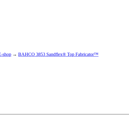
E-shop
→
BAHCO 3853 Sandflex® Top Fabricator™