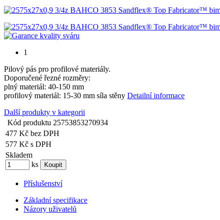
1
Pilový pás pro profilové materiály.
Doporučené řezné rozměry:
plný materiál: 40-150 mm
profilový materiál: 15-30 mm síla stěny
Detailní informace
Další produkty v kategorii
Kód produktu
25753853270934
477 Kč
bez DPH
577 Kč
s DPH
Skladem
ks
Příslušenství
Základní specifikace
Názory uživatelů