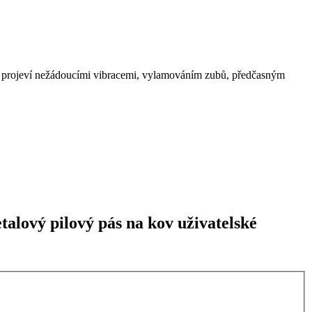
se projeví nežádoucími vibracemi, vylamováním zubů, předčasným
lový pilový pás na kov uživatelské