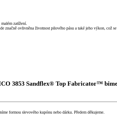
i malém zatížení.
de značně ovlivněna životnost pilového pásu a také jeho výkon, což 
HCO 3853 Sandflex® Top Fabricator™ bimeta
ceníme formou slevového kupónu nebo dárku. Předem děkujeme.