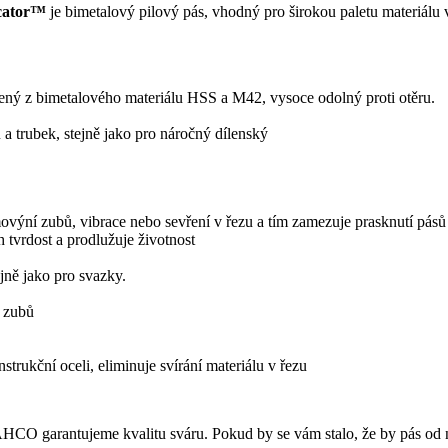
icator™
je
bimetalový
pilový pás
, vhodný pro širokou paletu materiálu
obený z bimetalového materiálu HSS a M42, vysoce odolný proti otěru.
 a trubek, stejně jako pro náročný dílenský
ovýní zubů, vibrace nebo sevření v řezu a tím zamezuje prasknutí pásů
 tvrdost a prodlužuje životnost
jně jako pro svazky.
k zubů
ukční oceli, eliminuje svírání materiálu v řezu
CO garantujeme kvalitu sváru. Pokud by se vám stalo, že by pás od 