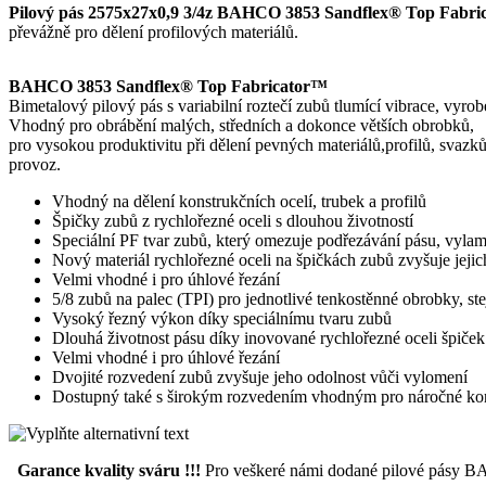
Pilový pás 2575x27x0,9 3/4z BAHCO 3853 Sandflex® Top Fabr
převážně pro dělení profilových materiálů.
BAHCO 3853 Sandflex® Top Fabricator™
Bimetalový pilový pás s variabilní roztečí zubů tlumící vibrace, vyr
Vhodný pro obrábění malých, středních a dokonce větších obrobků,
pro vysokou produktivitu při dělení pevných materiálů,profilů, svazků
provoz.
Vhodný na dělení konstrukčních ocelí, trubek a profilů
Špičky zubů z rychlořezné oceli s dlouhou životností
Speciální PF tvar zubů, který omezuje podřezávání pásu, vylam
Nový materiál rychlořezné oceli na špičkách zubů zvyšuje jejich
Velmi vhodné i pro úhlové řezání
5/8 zubů na palec (TPI) pro jednotlivé tenkostěnné obrobky, ste
Vysoký řezný výkon díky speciálnímu tvaru zubů
Dlouhá životnost pásu díky inovované rychlořezné oceli špiče
Velmi vhodné i pro úhlové řezání
Dvojité rozvedení zubů zvyšuje jeho odolnost vůči vylomení
Dostupný také s širokým rozvedením vhodným pro náročné konstr
Garance kvality sváru !!!
Pro veškeré námi dodané pilové pásy BAH