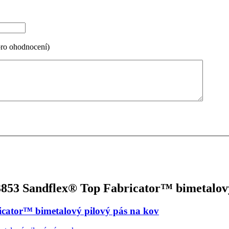
pro ohodnocení)
53 Sandflex® Top Fabricator™ bimetalový
ator™ bimetalový pilový pás na kov