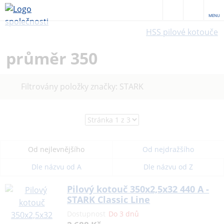
MENU
HSS pilové kotouče
průměr 350
Zrušit
Filtrovány položky značky: STARK
filtr
Od nejlevnějšího
Od nejdražšího
Dle názvu od A
Dle názvu od Z
Pilový kotouč 350x2,5x32 440 A -
STARK Classic Line
Dostupnost
Do 3 dnů