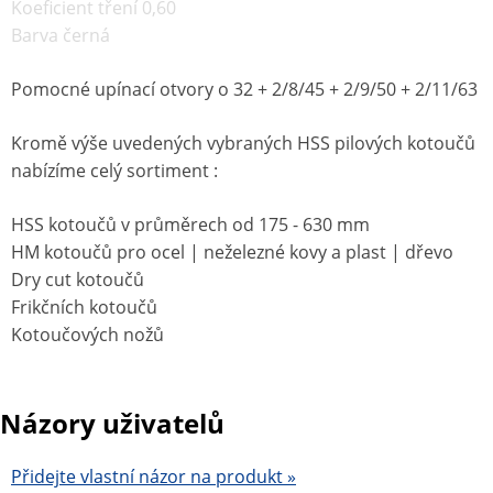
Koeficient tření 0,60
Barva černá
Pomocné upínací otvory o 32 + 2/8/45 + 2/9/50 + 2/11/63
Kromě výše uvedených vybraných HSS pilových kotoučů
nabízíme celý sortiment :
HSS kotoučů v průměrech od 175 - 630 mm
HM kotoučů pro ocel | neželezné kovy a plast | dřevo
Dry cut kotoučů
Frikčních kotoučů
Kotoučových nožů
Názory uživatelů
Přidejte vlastní názor na produkt »