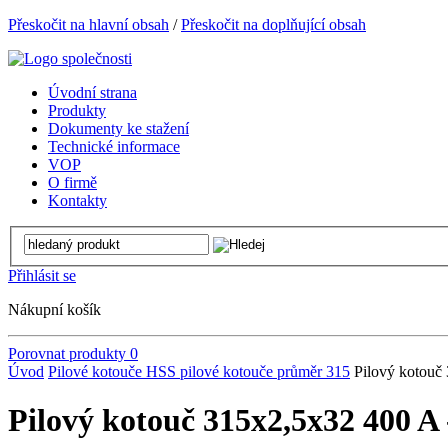
Přeskočit na hlavní obsah
/
Přeskočit na doplňující obsah
Úvodní strana
Produkty
Dokumenty ke stažení
Technické informace
VOP
O firmě
Kontakty
Přihlásit se
Nákupní košík
Porovnat produkty
0
Úvod
Pilové kotouče
HSS pilové kotouče
průměr 315
Pilový kotouč
Pilový kotouč 315x2,5x32 400 A