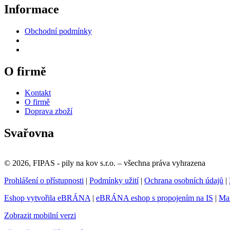
Informace
Obchodní podmínky
O firmě
Kontakt
O firmě
Doprava zboží
Svařovna
© 2026, FIPAS - pily na kov s.r.o. – všechna práva vyhrazena
Prohlášení o přístupnosti
|
Podmínky užití
|
Ochrana osobních údajů
|
Eshop vytvořila eBRÁNA
|
eBRÁNA eshop s propojením na IS
|
Mar
Zobrazit mobilní verzi