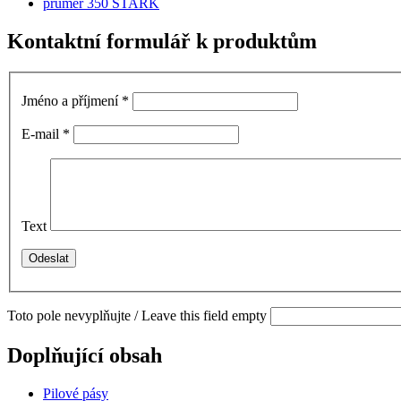
průměr 350 STARK
Kontaktní formulář k produktům
Jméno a příjmení
*
E-mail
*
Text
Toto pole nevyplňujte / Leave this field empty
Doplňující obsah
Pilové pásy