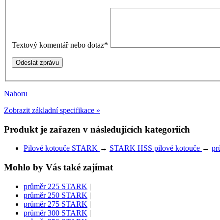
Textový komentář nebo dotaz
*
Nahoru
Zobrazit základní specifikace »
Produkt je zařazen v následujících kategoriích
Pilové kotouče STARK
→
STARK HSS pilové kotouče
→
pr
Mohlo by Vás také zajímat
průměr 225 STARK
|
průměr 250 STARK
|
průměr 275 STARK
|
průměr 300 STARK
|