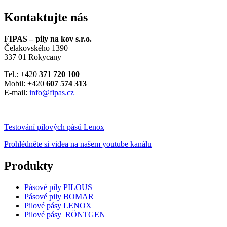
Kontaktujte nás
FIPAS – pily na kov s.r.o.
Čelakovského 1390
337 01 Rokycany
Tel.: +420
371 720 100
Mobil: +420
607 574 313
E-mail:
info@fipas.cz
Testování pilových pásů Lenox
Prohlédněte si videa na našem youtube kanálu
Produkty
Pásové pily PILOUS
Pásové pily BOMAR
Pilové pásy LENOX
Pilové pásy RÖNTGEN