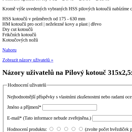
Kromě výše uvedených vybraných HSS pilových kotoučů nabízíme ce
HSS kotoučů v průměrech od 175 - 630 mm
HM kotoučů pro ocel | neželezné kovy a plast | dřevo
Dry cut kotoučů
Frikčních kotoučů
Kotoučových nožů
Nahoru
Zobrazit názory uživatelů »
Názory uživatelů na Pilový kotouč 315x2,5
Hodnocení uživatelů
Nejhodnotnější příspěvky s vlastními zkušenostmi nebo radami o
Jméno a příjmení
*
E-mail
*
(Tato informace nebude zveřejněna.)
Hodnocení produktu:
(zvolte počet hvězdiček 