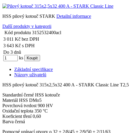
HSS pilový kotouč STARK
Detailní informace
Další produkty v kategorii
Kód produktu
3152532400acl
3 011 Kč
bez DPH
3 643 Kč
s DPH
Do 3 dnů
ks
Základní specifikace
Názory uživatelů
HSS pilový kotouč 315x2,5x32 400 A - STARK Classic Line T2,5
Standardní černé HSS kotouče
Materiál HSS DMo5
Povrchová tvrdost 900 HV
Oxidační teplota 350 °C
Koeficient tření 0,60
Barva černá
Pomocné upínací otvory o 32 + 2/8/45 + 2/9/50 + 2/11/63