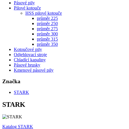
Pásové pily
Pilové kotouče
HSS pilové kotouče
průměr 225
průměr 250
průměr 275
průměr 300
průměr 315
průměr 350
Kotoučové pily
Odjehlovací stroje
Chladící kapaliny
Pásové brusky
Kmenové pásové pily
Značka
STARK
STARK
Katalog STARK