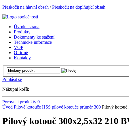
Přeskočit na hlavní obsah
/
Přeskočit na doplňující obsah
Úvodní strana
Produkty
Dokumenty ke stažení
Technické informace
VOP
O firmě
Kontakty
Přihlásit se
Nákupní košík
Porovnat produkty
0
Úvod
Pilové kotouče
HSS pilové kotouče
průměr 300
Pilový kotouč
Pilový kotouč 300x2,5x32 210 