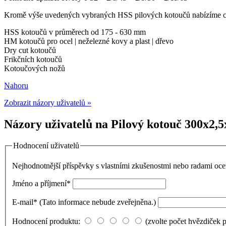
Kromě výše uvedených vybraných HSS pilových kotoučů nabízíme ce
HSS kotoučů v průměrech od 175 - 630 mm
HM kotoučů pro ocel | neželezné kovy a plast | dřevo
Dry cut kotoučů
Frikčních kotoučů
Kotoučových nožů
Nahoru
Zobrazit názory uživatelů »
Názory uživatelů na Pilový kotouč 300x2,
Hodnocení uživatelů
Nejhodnotnější příspěvky s vlastními zkušenostmi nebo radami o
Jméno a příjmení
*
E-mail
*
(Tato informace nebude zveřejněna.)
Hodnocení produktu:
(zvolte počet hvězdiček 