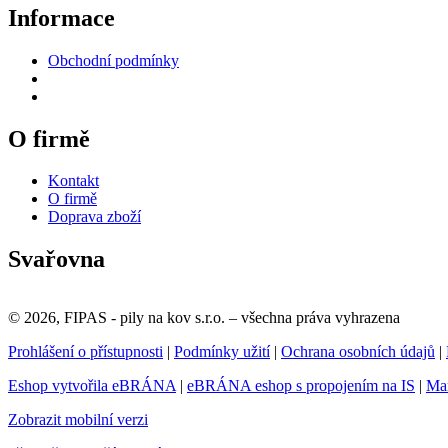
Informace
Obchodní podmínky
O firmě
Kontakt
O firmě
Doprava zboží
Svařovna
© 2026, FIPAS - pily na kov s.r.o. – všechna práva vyhrazena
Prohlášení o přístupnosti
|
Podmínky užití
|
Ochrana osobních údajů
|
Eshop vytvořila eBRÁNA
|
eBRÁNA eshop s propojením na IS
|
Mar
Zobrazit mobilní verzi