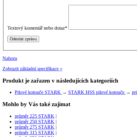
Textový komentář nebo dotaz
*
Nahoru
Zobrazit základní specifikace »
Produkt je zařazen v následujících kategoriích
Pilové kotouče STARK
→
STARK HSS pilové kotouče
→
pr
Mohlo by Vás také zajímat
průměr 225 STARK
|
průměr 250 STARK
|
průměr 275 STARK
|
průměr 315 STARK
|