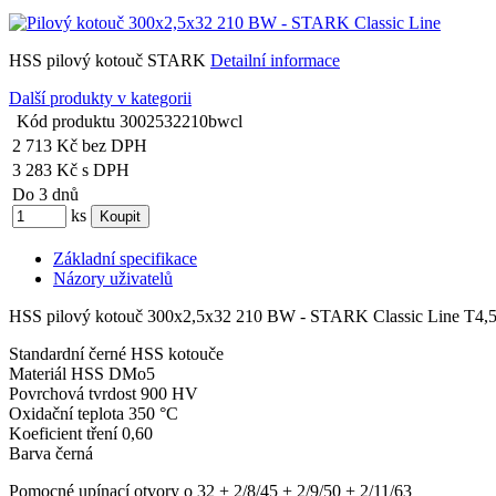
HSS pilový kotouč STARK
Detailní informace
Další produkty v kategorii
Kód produktu
3002532210bwcl
2 713 Kč
bez DPH
3 283 Kč
s DPH
Do 3 dnů
ks
Základní specifikace
Názory uživatelů
HSS pilový kotouč 300x2,5x32 210 BW - STARK Classic Line T4,
Standardní černé HSS kotouče
Materiál HSS DMo5
Povrchová tvrdost 900 HV
Oxidační teplota 350 °C
Koeficient tření 0,60
Barva černá
Pomocné upínací otvory o 32 + 2/8/45 + 2/9/50 + 2/11/63