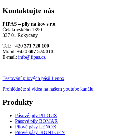
Kontaktujte nás
FIPAS – pily na kov s.r.o.
Čelakovského 1390
337 01 Rokycany
Tel.: +420
371 720 100
Mobil: +420
607 574 313
E-mail:
info@fipas.cz
Testování pilových pásů Lenox
Prohlédněte si videa na našem youtube kanálu
Produkty
Pásové pily PILOUS
Pásové pily BOMAR
Pilové pásy LENOX
Pilové pásy RÖNTGEN