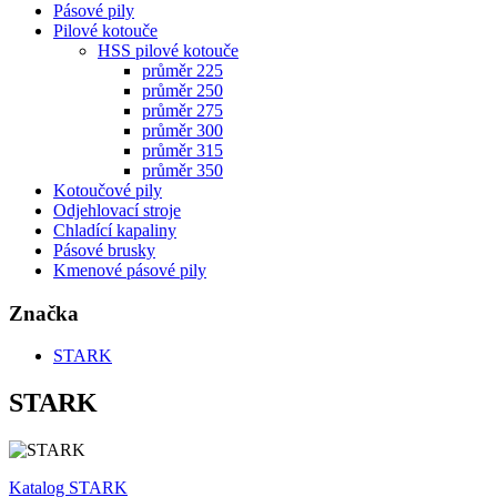
Pásové pily
Pilové kotouče
HSS pilové kotouče
průměr 225
průměr 250
průměr 275
průměr 300
průměr 315
průměr 350
Kotoučové pily
Odjehlovací stroje
Chladící kapaliny
Pásové brusky
Kmenové pásové pily
Značka
STARK
STARK
Katalog STARK