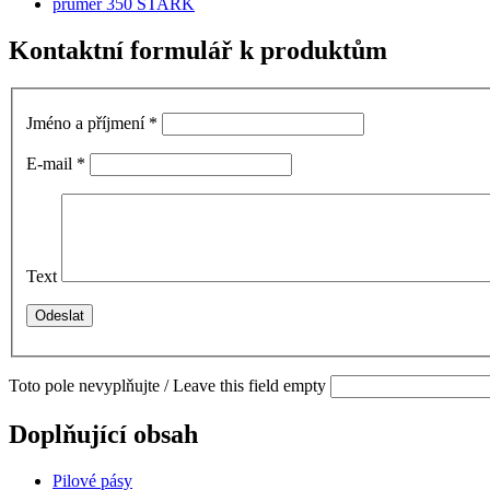
průměr 350 STARK
Kontaktní formulář k produktům
Jméno a příjmení
*
E-mail
*
Text
Toto pole nevyplňujte / Leave this field empty
Doplňující obsah
Pilové pásy