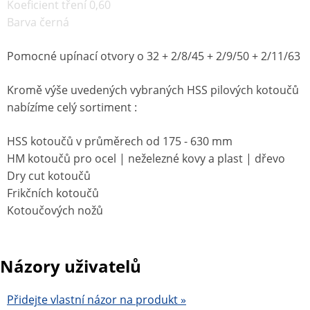
Koeficient tření 0,60
Barva černá
Pomocné upínací otvory o 32 + 2/8/45 + 2/9/50 + 2/11/63
Kromě výše uvedených vybraných HSS pilových kotoučů
nabízíme celý sortiment :
HSS kotoučů v průměrech od 175 - 630 mm
HM kotoučů pro ocel | neželezné kovy a plast | dřevo
Dry cut kotoučů
Frikčních kotoučů
Kotoučových nožů
Názory uživatelů
Přidejte vlastní názor na produkt »