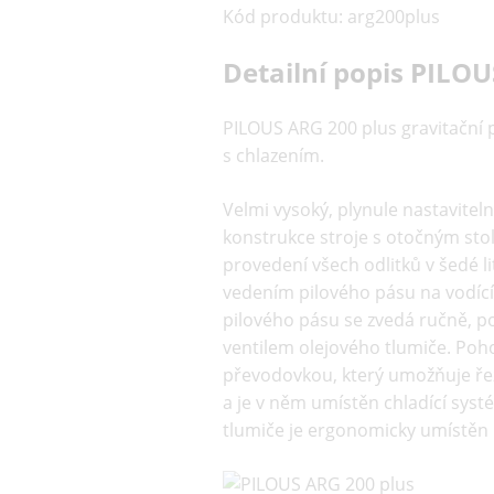
Kód produktu
:
arg200plus
Detailní popis PILOU
PILOUS ARG 200 plus gravitační 
s chlazením.
Velmi vysoký, plynule nastavitel
konstrukce stroje s otočným sto
provedení všech odlitků v šedé l
vedením pilového pásu na vodíc
pilového pásu se zvedá ručně, p
ventilem olejového tlumiče. Poh
převodovkou, který umožňuje řezá
a je v něm umístěn chladící syst
tlumiče je ergonomicky umístěn 