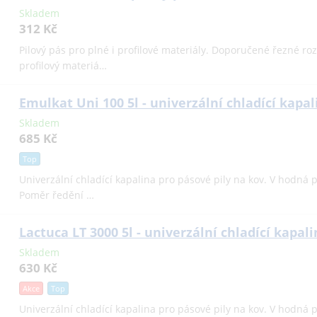
Skladem
312 Kč
Pilový pás pro plné i profilové materiály. Doporučené řezné r
profilový materiá…
Emulkat Uni 100 5l - univerzální chladící kapal
Skladem
685 Kč
Top
Univerzální chladící kapalina pro pásové pily na kov. V hodná p
Poměr ředění …
Lactuca LT 3000 5l - univerzální chladící kapal
Skladem
630 Kč
Akce
Top
Univerzální chladící kapalina pro pásové pily na kov. V hodná p