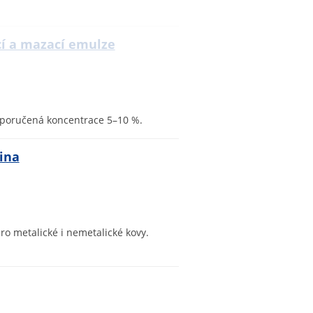
cí a mazací emulze
Doporučená koncentrace 5–10 %.
lina
ro metalické i nemetalické kovy.