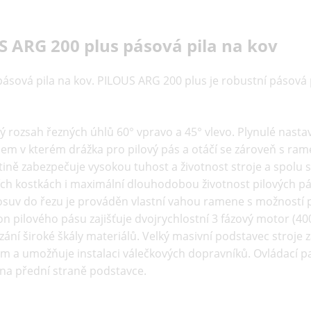
S ARG 200 plus pásová pila na kov
pásová pila na kov. PILOUS ARG 200 plus je robustní pásová 
ný rozsah řezných úhlů 60° vpravo a 45° vlevo. Plynulé nas
lem v kterém drážka pro pilový pás a otáčí se zároveň s ra
itině zabezpečuje vysokou tuhost a životnost stroje a spolu
ích kostkách i maximální dlouhodobou životnost pilových p
osuv do řezu je prováděn vlastní vahou ramene s možností p
on pilového pásu zajišťuje dvojrychlostní 3 fázový motor (
ní široké škály materiálů. Velký masivní podstavec stroje z
ém a umožňuje instalaci válečkových dopravníků. Ovládací p
na přední straně podstavce.