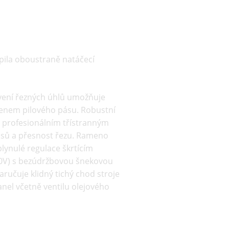
pila oboustraně natáčecí
tavení řezných úhlů umožňuje
menem pilového pásu. Robustní
 s profesionálním třístranným
ásů a přesnost řezu. Rameno
lynulé regulace škrtícím
400V) s bezúdržbovou šnekovou
aručuje klidný tichý chod stroje
anel včetně ventilu olejového