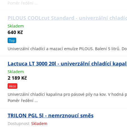
Poměr ředění …
PILOUS COOLcut Standard - univerzální chladí
Skladem
640 Kč
Top
Univerzální chladící a mazací emulze PILOUS. Balení 5 litrů. 
Lactuca LT 3000 20l - univerzální chladící kapa
Skladem
2 189 Kč
Akce
Univerzální chladící kapalina pro pásové pily na kov. V hodná p
Poměr ředění …
TRILON PGL 5l - nemrznoucí směs
Dostupnost
Skladem