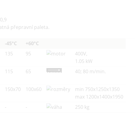
0,9
atná přepravní paleta.
-45°C
+60°C
135
95
400V,
1.05 kW
115
65
40; 80 m/min.
150x70
100x60
min 750x1250x1350
max 1200x1400x1950
-
-
250 kg