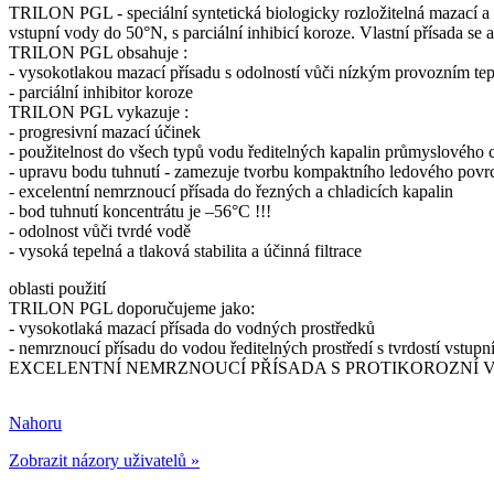
TRILON PGL - speciální syntetická biologicky rozložitelná mazací a n
vstupní vody do 50°N, s parciální inhibicí koroze. Vlastní přísada se 
TRILON PGL obsahuje :
- vysokotlakou mazací přísadu s odolností vůči nízkým provozním t
- parciální inhibitor koroze
TRILON PGL vykazuje :
- progresivní mazací účinek
- použitelnost do všech typů vodu ředitelných kapalin průmyslového 
- upravu bodu tuhnutí - zamezuje tvorbu kompaktního ledového povr
- excelentní nemrznoucí přísada do řezných a chladicích kapalin
- bod tuhnutí koncentrátu je –56°C !!!
- odolnost vůči tvrdé vodě
- vysoká tepelná a tlaková stabilita a účinná filtrace
oblasti použití
TRILON PGL doporučujeme jako:
- vysokotlaká mazací přísada do vodných prostředků
- nemrznoucí přísadu do vodou ředitelných prostředí s tvrdostí vstup
EXCELENTNÍ NEMRZNOUCÍ PŘÍSADA S PROTIKOROZNÍ 
Nahoru
Zobrazit názory uživatelů »