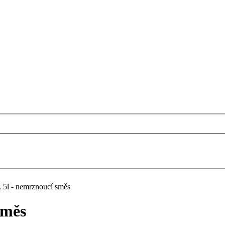
l - nemrznoucí směs
směs