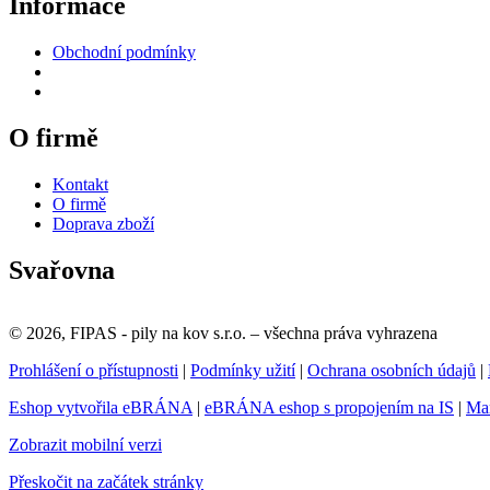
Informace
Obchodní podmínky
O firmě
Kontakt
O firmě
Doprava zboží
Svařovna
© 2026, FIPAS - pily na kov s.r.o. – všechna práva vyhrazena
Prohlášení o přístupnosti
|
Podmínky užití
|
Ochrana osobních údajů
|
Eshop vytvořila eBRÁNA
|
eBRÁNA eshop s propojením na IS
|
Mar
Zobrazit mobilní verzi
Přeskočit na začátek stránky