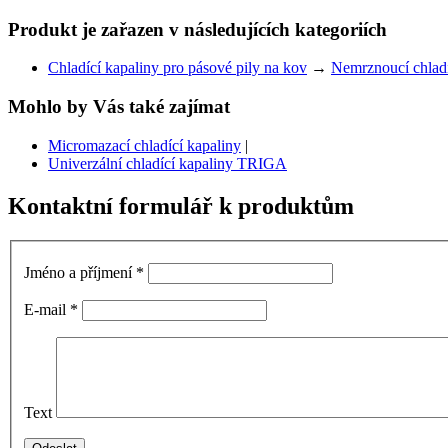
Produkt je zařazen v následujících kategoriích
Chladící kapaliny pro pásové pily na kov
→
Nemrznoucí chladí
Mohlo by Vás také zajímat
Micromazací chladící kapaliny
|
Univerzální chladící kapaliny TRIGA
Kontaktní formulář k produktům
Jméno a příjmení
*
E-mail
*
Text