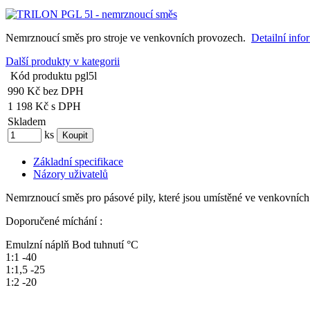
Nemrznoucí směs pro stroje ve venkovních provozech.
Detailní info
Další produkty v kategorii
Kód produktu
pgl5l
990 Kč
bez DPH
1 198 Kč
s DPH
Skladem
ks
Základní specifikace
Názory uživatelů
Nemrznoucí směs pro pásové pily, které jsou umístěné ve venkovních
Doporučené míchání :
Emulzní náplň Bod tuhnutí °C
1:1 -40
1:1,5 -25
1:2 -20