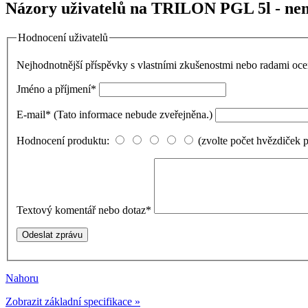
Názory uživatelů na TRILON PGL 5l - nem
Hodnocení uživatelů
Nejhodnotnější příspěvky s vlastními zkušenostmi nebo radami o
Jméno a příjmení
*
E-mail
*
(Tato informace nebude zveřejněna.)
Hodnocení produktu:
(zvolte počet hvězdiček 
Textový komentář nebo dotaz
*
Nahoru
Zobrazit základní specifikace »