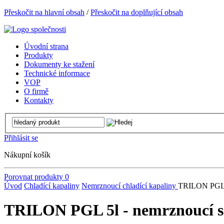
Přeskočit na hlavní obsah
/
Přeskočit na doplňující obsah
Úvodní strana
Produkty
Dokumenty ke stažení
Technické informace
VOP
O firmě
Kontakty
Přihlásit se
Nákupní košík
Porovnat produkty
0
Úvod
Chladící kapaliny
Nemrznoucí chladící kapaliny
TRILON PGL 5
TRILON PGL 5l - nemrznoucí 