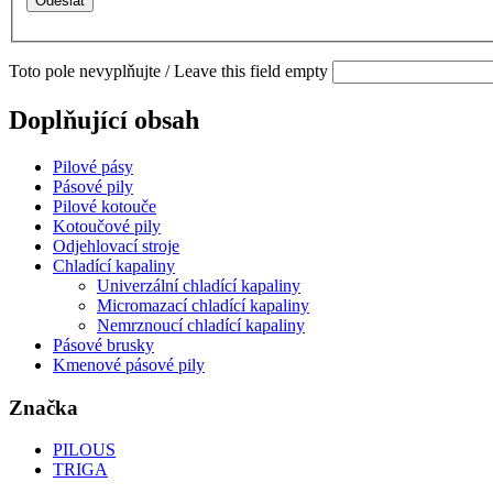
Toto pole nevyplňujte / Leave this field empty
Doplňující obsah
Pilové pásy
Pásové pily
Pilové kotouče
Kotoučové pily
Odjehlovací stroje
Chladící kapaliny
Univerzální chladící kapaliny
Micromazací chladící kapaliny
Nemrznoucí chladící kapaliny
Pásové brusky
Kmenové pásové pily
Značka
PILOUS
TRIGA