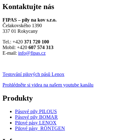
Kontaktujte nás
FIPAS – pily na kov s.r.o.
Čelakovského 1390
337 01 Rokycany
Tel.: +420
371 720 100
Mobil: +420
607 574 313
E-mail:
info@fipas.cz
Testování pilových pásů Lenox
Prohlédněte si videa na našem youtube kanálu
Produkty
Pásové pily PILOUS
Pásové pily BOMAR
Pilové pásy LENOX
Pilové pásy RÖNTGEN