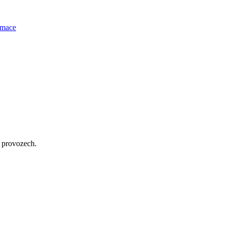
rmace
 provozech.