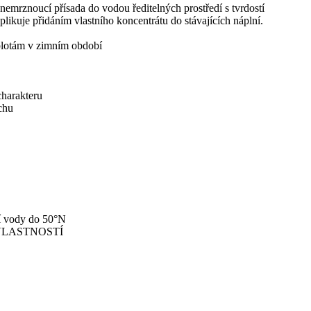
emrznoucí přísada do vodou ředitelných prostředí s tvrdostí
aplikuje přidáním vlastního koncentrátu do stávajících náplní.
eplotám v zimním období
charakteru
chu
ní vody do 50°N
VLASTNOSTÍ