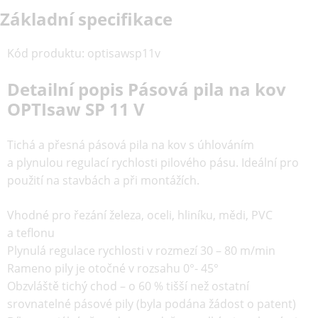
Základní specifikace
Kód produktu
:
optisawsp11v
Detailní popis Pásová pila na kov
OPTIsaw SP 11 V
Tichá a přesná pásová pila na kov s úhlováním
a plynulou regulací rychlosti pilového pásu. Ideální pro
použití na stavbách a při montážích.
Vhodné pro řezání železa, oceli, hliníku, mědi, PVC
a teflonu
Plynulá regulace rychlosti v rozmezí 30 – 80 m/min
Rameno pily je otočné v rozsahu 0°- 45°
Obzvláště tichý chod – o 60 % tišší než ostatní
srovnatelné pásové pily (byla podána žádost o patent)