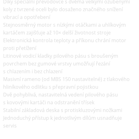
Díky speciální převodovce s dvěma velkými ozubenými
koly z tvrzené oceli bylo dosaženo značného snížení
vibrací a opotřebení
Stejnosměrný motor s nízkými otáčkami a uhlíkovým
kartáčem zajišťuje až 10× delší životnost stroje
Elektronická kontrola teploty a příkonu chrání motor
proti přetížení
Litinové vodicí kladky pilového pásu s broušeným
povrchem bez gumové vrstvy umožňují řezání
s chlazením i bez chlazení
Masivní rameno (od MBS 150 nastavitelné) z tlakového
hliníkového odlitku s přepravní pojistkou
Dvě pohyblivá, nastavitelná vedení pilového pásu
s kovovými kartáči na odstranění třísek
Stabilní základová deska s protiskluzovými nožkami
Jednoduchý přístup k jednotlivým dílům usnadňuje
servis