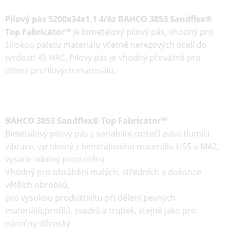
Pilový pás 5200x34x1,1 4/6z BAHCO 3853 Sandflex®
Top Fabricator™
je
bimetalový
pilový pás
, vhodný pro
širokou paletu materiálu včetně nerezových ocelí do
tvrdosti 45 HRC. Pilový pás je vhodný převážně pro
dělení profilových materiálů.
BAHCO 3853 Sandflex® Top Fabricator™
Bimetalový pilový pás s variabilní roztečí zubů tlumící
vibrace, vyrobený z bimetalového materiálu HSS a M42,
vysoce odolný proti otěru.
Vhodný pro obrábění malých, středních a dokonce
větších obrobků,
pro vysokou produktivitu při dělení pevných
materiálů,profilů, svazků a trubek, stejně jako pro
náročný dílenský