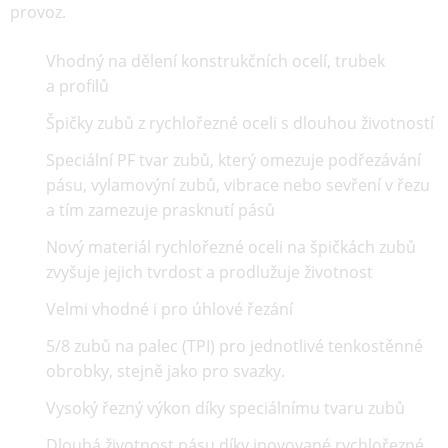
provoz.
Vhodný na dělení konstrukčních ocelí, trubek
a profilů
Špičky zubů z rychlořezné oceli s dlouhou životností
Speciální PF tvar zubů, který omezuje podřezávání
pásu, vylamovýní zubů, vibrace nebo sevření v řezu
a tím zamezuje prasknutí pásů
Nový materiál rychlořezné oceli na špičkách zubů
zvyšuje jejich tvrdost a prodlužuje životnost
Velmi vhodné i pro úhlové řezání
5/8 zubů na palec (TPI) pro jednotlivé tenkostěnné
obrobky, stejně jako pro svazky.
Vysoký řezný výkon díky speciálnímu tvaru zubů
Dlouhá životnost pásu díky inovované rychlořezné