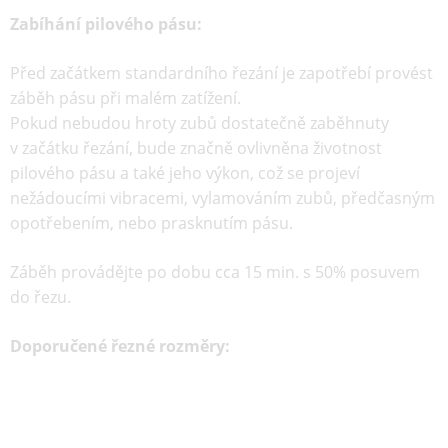
Zabíhání pilového pásu:
Před začátkem standardního řezání je zapotřebí provést
záběh pásu při malém zatížení.
Pokud nebudou hroty zubů dostatečně zaběhnuty
v začátku řezání, bude značně ovlivněna životnost
pilového pásu a také jeho výkon, což se projeví
nežádoucími vibracemi, vylamováním zubů, předčasným
opotřebením, nebo prasknutím pásu.
Záběh provádějte po dobu cca 15 min. s 50% posuvem
do řezu.
Doporučené řezné rozměry: