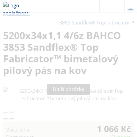
MENU
3853 Sandflex® Top Fabricator™
5200x34x1,1 4/6z BAHCO
3853 Sandflex® Top
Fabricator™ bimetalový
pilový pás na kov
Další obrázky
1 066 Kč
Vaše cena