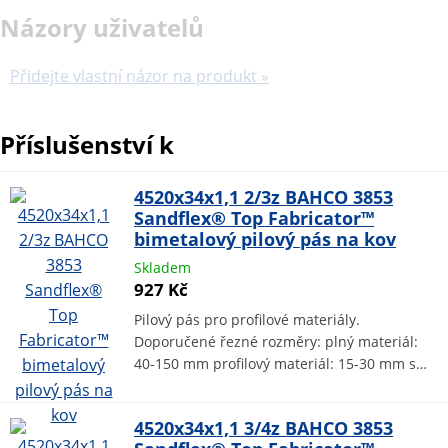
Názory uživatelů
Přidejte vlastní názor na produkt »
Příslušenství k
4520x34x1,1 2/3z BAHCO 3853
Sandflex® Top Fabricator™
bimetalový pilový pás na kov
Skladem
927 Kč
Pilový pás pro profilové materiály.
Doporučené řezné rozměry: plný materiál:
40-150 mm profilový materiál: 15-30 mm s…
4520x34x1,1 3/4z BAHCO 3853