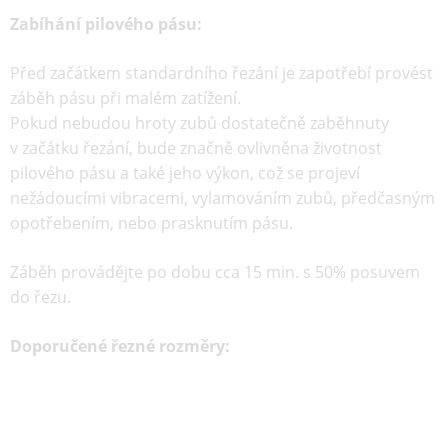
Zabíhání pilového pásu:
Před začátkem standardního řezání je zapotřebí provést
záběh pásu při malém zatížení.
Pokud nebudou hroty zubů dostatečně zaběhnuty
v začátku řezání, bude značně ovlivněna životnost
pilového pásu a také jeho výkon, což se projeví
nežádoucími vibracemi, vylamováním zubů, předčasným
opotřebením, nebo prasknutím pásu.
Záběh provádějte po dobu cca 15 min. s 50% posuvem
do řezu.
Doporučené řezné rozměry: