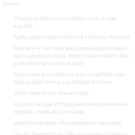
provoz.
Vhodný na dělení konstrukčních ocelí, trubek
a profilů
Špičky zubů z rychlořezné oceli s dlouhou životností
Speciální PF tvar zubů, který omezuje podřezávání
pásu, vylamovýní zubů, vibrace nebo sevření v řezu
a tím zamezuje prasknutí pásů
Nový materiál rychlořezné oceli na špičkách zubů
zvyšuje jejich tvrdost a prodlužuje životnost
Velmi vhodné i pro úhlové řezání
5/8 zubů na palec (TPI) pro jednotlivé tenkostěnné
obrobky, stejně jako pro svazky.
Vysoký řezný výkon díky speciálnímu tvaru zubů
Dlouhá životnost pásu díky inovované rychlořezné