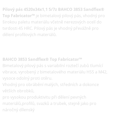
Pilový pás 4520x34x1,1 5/7z BAHCO 3853 Sandflex®
Top Fabricator™
je
bimetalový
pilový pás
, vhodný pro
širokou paletu materiálu včetně nerezových ocelí do
tvrdosti 45 HRC. Pilový pás je vhodný převážně pro
dělení profilových materiálů.
BAHCO 3853 Sandflex® Top Fabricator™
Bimetalový pilový pás s variabilní roztečí zubů tlumící
vibrace, vyrobený z bimetalového materiálu HSS a M42,
vysoce odolný proti otěru.
Vhodný pro obrábění malých, středních a dokonce
větších obrobků,
pro vysokou produktivitu při dělení pevných
materiálů,profilů, svazků a trubek, stejně jako pro
náročný dílenský