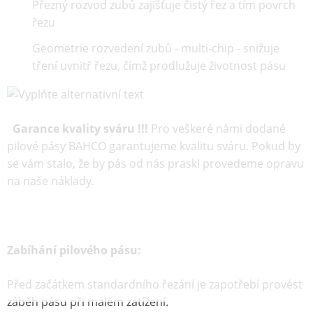
Přezný rozvod zubů zajišťuje čistý řez a tím povrch
řezu
Geometrie rozvedení zubů - multi-chip - snižuje
tření uvnitř řezu, čímž prodlužuje životnost pásu
Garance kvality sváru !!!
Pro veškeré námi dodané
pilové pásy BAHCO garantujeme kvalitu sváru. Pokud by
se vám stalo, že by pás od nás praskl provedeme opravu
na naše náklady.
Zabíhání pilového pásu:
Před začátkem standardního řezání je zapotřebí provést
záběh pásu při malém zatížení.