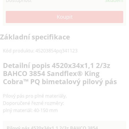
Dostupnost
Skladem
Základní specifikace
Kód produktu
:
45203854pq341123
Detailní popis 4520x34x1,1 2/3z
BAHCO 3854 Sandflex® King
Cobra™ PQ bimetalový pilový pás
Pilový pás pro plné materiály.
Doporučené řezné rozměry:
plný materiál: 40-150 mm
Pilový pás 4520
x34x1,1 2/3z BAHCO 3854