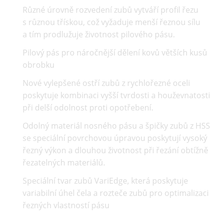
Různé úrovně rozvedení zubů vytváří profil řezu
s různou třískou, což vyžaduje menší řeznou sílu
a tím prodlužuje životnost pilového pásu.
Pilový pás pro náročnější dělení kovů větších kusů
obrobku
Nové vylepšené ostří zubů z rychlořezné oceli
poskytuje kombinaci vyšší tvrdosti a houževnatosti
při delší odolnost proti opotřebení.
Odolný materiál nosného pásu a špičky zubů z HSS
se speciální povrchovou úpravou poskytují vysoký
řezný výkon a dlouhou životnost při řezání obtížně
řezatelných materiálů.
Speciální tvar zubů VariEdge, která poskytuje
variabilní úhel čela a rozteče zubů pro optimalizaci
řezných vlastností pásu