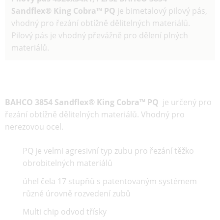
Sandflex® King Cobra™ PQ
je
bimetalový
pilový pás
,
vhodný pro řezání obtížně dělitelných materiálů.
Pilový pás je vhodný převážně pro dělení plných
materiálů.
BAHCO
3854 Sandflex® King Cobra™ PQ
je určený pro
řezání obtížně dělitelných materiálů. Vhodný pro
nerezovou ocel.
PQ je velmi agresivní typ zubu pro řezání těžko
obrobitelných materiálů
úhel čela 17 stupňů s patentovaným systémem
různé úrovně rozvedení zubů
Multi chip odvod třísky