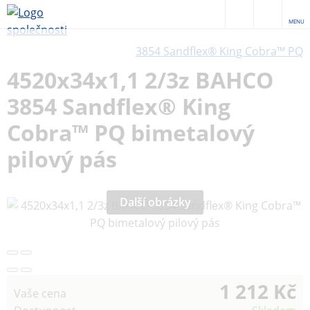
MENU
3854 Sandflex® King Cobra™ PQ
4520x34x1,1 2/3z BAHCO
3854 Sandflex® King
Cobra™ PQ bimetalový
pilový pás
Další obrázky
1 212 Kč
Vaše cena