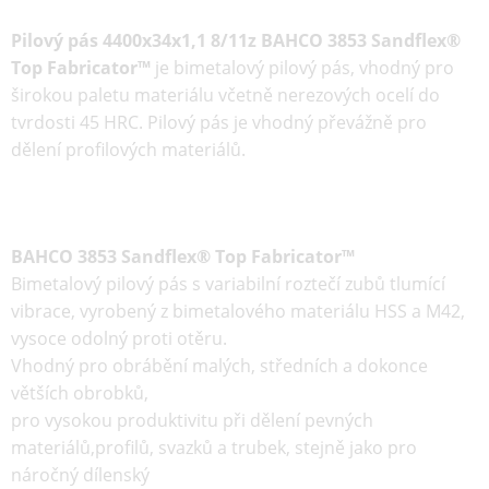
Pilový pás 4400x34x1,1 8/11z BAHCO 3853 Sandflex®
Top Fabricator™
je
bimetalový
pilový pás
, vhodný pro
širokou paletu materiálu včetně nerezových ocelí do
tvrdosti 45 HRC. Pilový pás je vhodný převážně pro
dělení profilových materiálů.
BAHCO 3853 Sandflex® Top Fabricator™
Bimetalový pilový pás s variabilní roztečí zubů tlumící
vibrace, vyrobený z bimetalového materiálu HSS a M42,
vysoce odolný proti otěru.
Vhodný pro obrábění malých, středních a dokonce
větších obrobků,
pro vysokou produktivitu při dělení pevných
materiálů,profilů, svazků a trubek, stejně jako pro
náročný dílenský