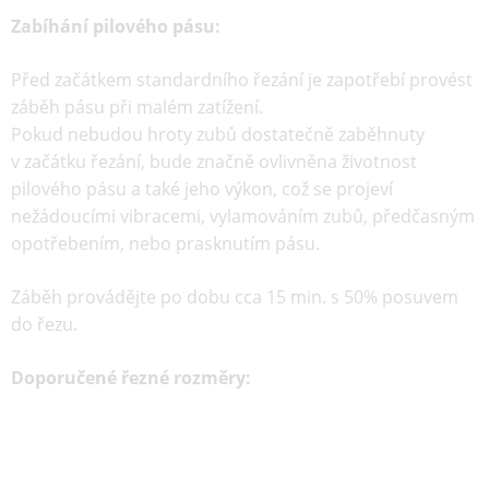
Zabíhání pilového pásu:
Před začátkem standardního řezání je zapotřebí provést
záběh pásu při malém zatížení.
Pokud nebudou hroty zubů dostatečně zaběhnuty
v začátku řezání, bude značně ovlivněna životnost
pilového pásu a také jeho výkon, což se projeví
nežádoucími vibracemi, vylamováním zubů, předčasným
opotřebením, nebo prasknutím pásu.
Záběh provádějte po dobu cca 15 min. s 50% posuvem
do řezu.
Doporučené řezné rozměry: