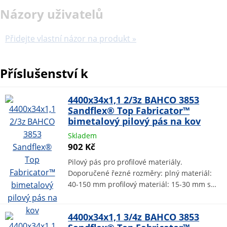
Názory uživatelů
Přidejte vlastní názor na produkt »
Příslušenství k
4400x34x1,1 2/3z BAHCO 3853
Sandflex® Top Fabricator™
bimetalový pilový pás na kov
Skladem
902 Kč
Pilový pás pro profilové materiály.
Doporučené řezné rozměry: plný materiál:
40-150 mm profilový materiál: 15-30 mm s…
4400x34x1,1 3/4z BAHCO 3853