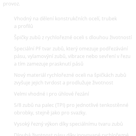
provoz.
Vhodný na dělení konstrukčních ocelí, trubek
a profilů
Špičky zubů z rychlořezné oceli s dlouhou životností
Speciální PF tvar zubů, který omezuje podřezávání
pásu, vylamovýní zubů, vibrace nebo sevření v řezu
a tím zamezuje prasknutí pásů
Nový materiál rychlořezné oceli na špičkách zubů
zvyšuje jejich tvrdost a prodlužuje životnost
Velmi vhodné i pro úhlové řezání
5/8 zubů na palec (TPI) pro jednotlivé tenkostěnné
obrobky, stejně jako pro svazky.
Vysoký řezný výkon díky speciálnímu tvaru zubů
Dlouhá životnost pásu díky inovované rychlořezné