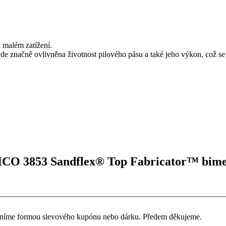
i malém zatížení.
de značně ovlivněna životnost pilového pásu a také jeho výkon, což 
HCO 3853 Sandflex® Top Fabricator™ bimeta
ceníme formou slevového kupónu nebo dárku. Předem děkujeme.