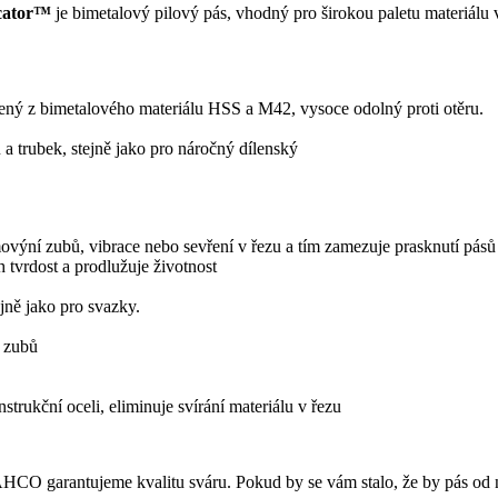
icator™
je
bimetalový
pilový pás
, vhodný pro širokou paletu materiálu
obený z bimetalového materiálu HSS a M42, vysoce odolný proti otěru.
 a trubek, stejně jako pro náročný dílenský
ovýní zubů, vibrace nebo sevření v řezu a tím zamezuje prasknutí pásů
 tvrdost a prodlužuje životnost
jně jako pro svazky.
k zubů
ukční oceli, eliminuje svírání materiálu v řezu
CO garantujeme kvalitu sváru. Pokud by se vám stalo, že by pás od 