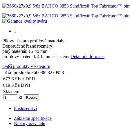
1
Pilový pás pro profilové materiály.
Doporučené řezné rozměry:
plný materiál: 15-40 mm
profilový materiál: 4-6 mm síla stěny
Detailní informace
Další produkty v kategorii
Kód produktu
36603853270958
677 Kč
bez DPH
819 Kč
s DPH
Skladem
ks
Příslušenství
Základní specifikace
Názory uživatelů