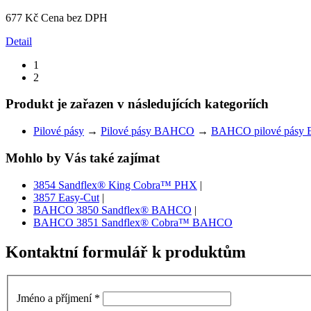
677 Kč
Cena bez DPH
Detail
1
2
Produkt je zařazen v následujících kategoriích
Pilové pásy
→
Pilové pásy BAHCO
→
BAHCO pilové pásy 
Mohlo by Vás také zajímat
3854 Sandflex® King Cobra™ PHX
|
3857 Easy-Cut
|
BAHCO 3850 Sandflex® BAHCO
|
BAHCO 3851 Sandflex® Cobra™ BAHCO
Kontaktní formulář k produktům
Jméno a příjmení
*