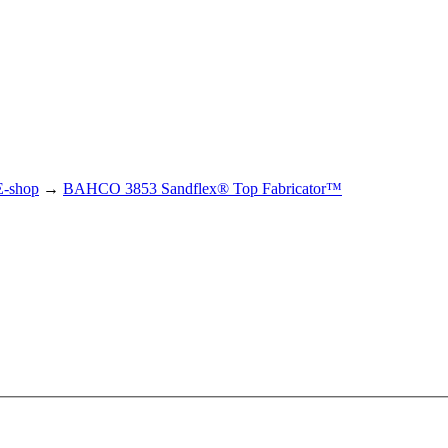
E-shop
→
BAHCO 3853 Sandflex® Top Fabricator™