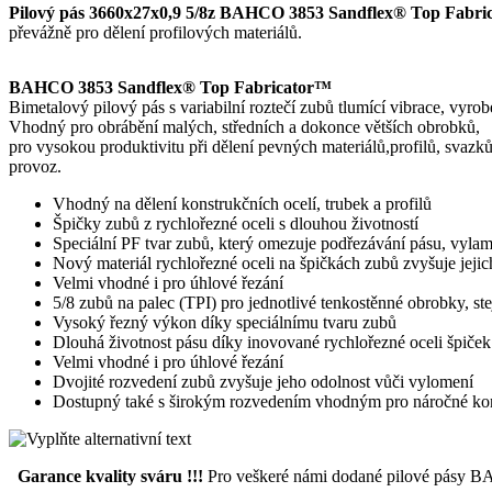
Pilový pás 3660x27x0,9 5/8z BAHCO 3853 Sandflex® Top Fabr
převážně pro dělení profilových materiálů.
BAHCO 3853 Sandflex® Top Fabricator™
Bimetalový pilový pás s variabilní roztečí zubů tlumící vibrace, vyr
Vhodný pro obrábění malých, středních a dokonce větších obrobků,
pro vysokou produktivitu při dělení pevných materiálů,profilů, svazků
provoz.
Vhodný na dělení konstrukčních ocelí, trubek a profilů
Špičky zubů z rychlořezné oceli s dlouhou životností
Speciální PF tvar zubů, který omezuje podřezávání pásu, vylam
Nový materiál rychlořezné oceli na špičkách zubů zvyšuje jejich
Velmi vhodné i pro úhlové řezání
5/8 zubů na palec (TPI) pro jednotlivé tenkostěnné obrobky, ste
Vysoký řezný výkon díky speciálnímu tvaru zubů
Dlouhá životnost pásu díky inovované rychlořezné oceli špiče
Velmi vhodné i pro úhlové řezání
Dvojité rozvedení zubů zvyšuje jeho odolnost vůči vylomení
Dostupný také s širokým rozvedením vhodným pro náročné konstr
Garance kvality sváru !!!
Pro veškeré námi dodané pilové pásy BAH