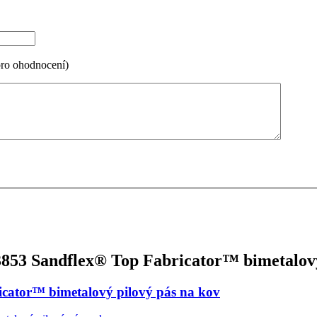
pro ohodnocení)
53 Sandflex® Top Fabricator™ bimetalový
ator™ bimetalový pilový pás na kov