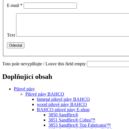
E-mail
*
Text
Toto pole nevyplňujte / Leave this field empty
Doplňující obsah
Pilové pásy
Pilové pásy BAHCO
bimetal pilové pásy BAHCO
wood pilové pásy BAHCO
BAHCO pilové pásy E-shop
3850 Sandflex®
3851 Sandflex® Cobra™
3853 Sandflex® Top Fabricator™