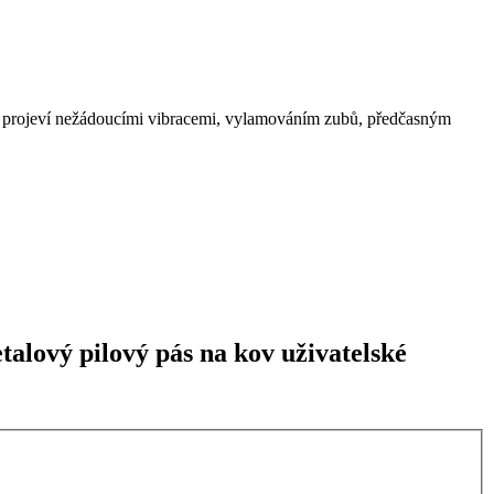
se projeví nežádoucími vibracemi, vylamováním zubů, předčasným
lový pilový pás na kov uživatelské