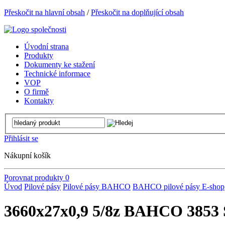
Přeskočit na hlavní obsah
/
Přeskočit na doplňující obsah
Úvodní strana
Produkty
Dokumenty ke stažení
Technické informace
VOP
O firmě
Kontakty
Přihlásit se
Nákupní košík
Porovnat produkty
0
Úvod
Pilové pásy
Pilové pásy BAHCO
BAHCO pilové pásy E-shop
3660x27x0,9 5/8z BAHCO 3853 S