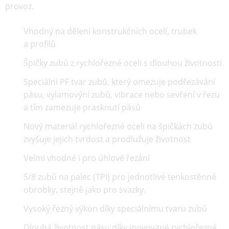
provoz.
Vhodný na dělení konstrukčních ocelí, trubek
a profilů
Špičky zubů z rychlořezné oceli s dlouhou životností
Speciální PF tvar zubů, který omezuje podřezávání
pásu, vylamovýní zubů, vibrace nebo sevření v řezu
a tím zamezuje prasknutí pásů
Nový materiál rychlořezné oceli na špičkách zubů
zvyšuje jejich tvrdost a prodlužuje životnost
Velmi vhodné i pro úhlové řezání
5/8 zubů na palec (TPI) pro jednotlivé tenkostěnné
obrobky, stejně jako pro svazky.
Vysoký řezný výkon díky speciálnímu tvaru zubů
Dlouhá životnost pásu díky inovované rychlořezné