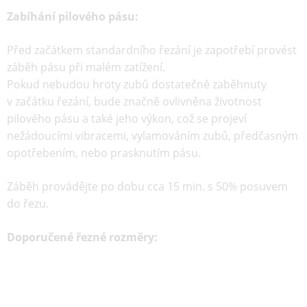
Zabíhání pilového pásu:
Před začátkem standardního řezání je zapotřebí provést
záběh pásu při malém zatížení.
Pokud nebudou hroty zubů dostatečně zaběhnuty
v začátku řezání, bude značně ovlivněna životnost
pilového pásu a také jeho výkon, což se projeví
nežádoucími vibracemi, vylamováním zubů, předčasným
opotřebením, nebo prasknutím pásu.
Záběh provádějte po dobu cca 15 min. s 50% posuvem
do řezu.
Doporučené řezné rozměry: