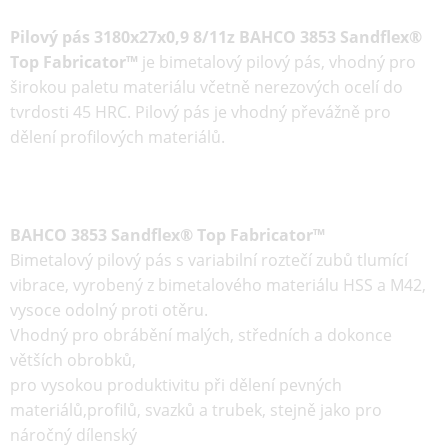
Pilový pás 3180x27x0,9 8/11z BAHCO 3853 Sandflex®
Top Fabricator™
je
bimetalový
pilový pás
, vhodný pro
širokou paletu materiálu včetně nerezových ocelí do
tvrdosti 45 HRC. Pilový pás je vhodný převážně pro
dělení profilových materiálů.
BAHCO 3853 Sandflex® Top Fabricator™
Bimetalový pilový pás s variabilní roztečí zubů tlumící
vibrace, vyrobený z bimetalového materiálu HSS a M42,
vysoce odolný proti otěru.
Vhodný pro obrábění malých, středních a dokonce
větších obrobků,
pro vysokou produktivitu při dělení pevných
materiálů,profilů, svazků a trubek, stejně jako pro
náročný dílenský