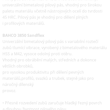
univerzální
bimetalový
pilový pás
, vhodný pro širokou
paletu materiálu včetně nástrojových ocelí do tvrdosti
45 HRC. Pilový pás je vhodný pro dělení plných
i profilových materiálů.
BAHCO 3850 Sandflex
Univerzální bimetalový pilový pás s variabilní roztečí
zubů tlumící vibrace, vyrobený z bimetalového materiálu
HSS a M42, vysoce odolný proti otěru.
Vhodný pro obrábění malých, středních a dokonce
větších obrobků,
pro vysokou produktivitu při dělení pevných
materiálů,profilů, svazků a trubek, stejně jako pro
náročný dílenský
provoz.
• Přesné rozvedení zubů zaručuje hladký řezný povrch
a dlouhou životnost pilového pásu