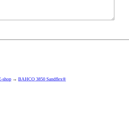
E-shop
→
BAHCO 3850 Sandflex®