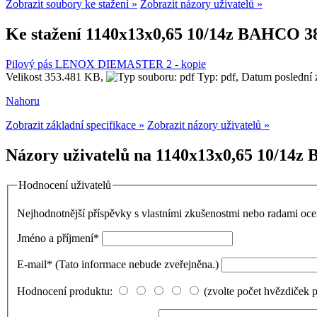
Zobrazit soubory ke stažení »
Zobrazit názory uživatelů »
Ke stažení 1140x13x0,65 10/14z BAHCO 385
Pilový pás LENOX DIEMASTER 2 - kopie
Velikost 353.481 KB,
Typ: pdf,
Datum poslední 
Nahoru
Zobrazit základní specifikace »
Zobrazit názory uživatelů »
Názory uživatelů na 1140x13x0,65 10/14z 
Hodnocení uživatelů
Nejhodnotnější příspěvky s vlastními zkušenostmi nebo radami o
Jméno a příjmení
*
E-mail
*
(Tato informace nebude zveřejněna.)
Hodnocení produktu:
(zvolte počet hvězdiček 