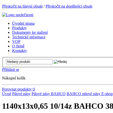
Přeskočit na hlavní obsah
/
Přeskočit na doplňující obsah
Úvodní strana
Produkty
Dokumenty ke stažení
Technické informace
VOP
O firmě
Kontakty
Přihlásit se
Nákupní košík
Porovnat produkty
0
Úvod
Pilové pásy
Pilové pásy BAHCO
BAHCO pilové pásy E-shop
1140x13x0,65 10/14z BAHCO 385