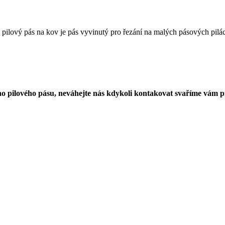
ový pás na kov je pás vyvinutý pro řezání na malých pásových pilách
ho pilového pásu, neváhejte nás kdykoli kontakovat svaříme vám p