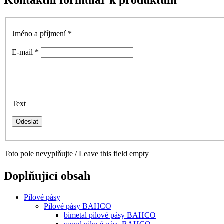
Kontaktní formulář k produktům
Jméno a příjmení
*
E-mail
*
Text
Toto pole nevyplňujte / Leave this field empty
Doplňující obsah
Pilové pásy
Pilové pásy BAHCO
bimetal pilové pásy BAHCO