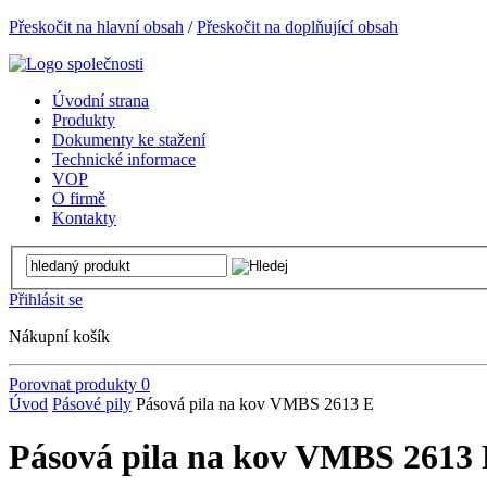
Přeskočit na hlavní obsah
/
Přeskočit na doplňující obsah
Úvodní strana
Produkty
Dokumenty ke stažení
Technické informace
VOP
O firmě
Kontakty
Přihlásit se
Nákupní košík
Porovnat produkty
0
Úvod
Pásové pily
Pásová pila na kov VMBS 2613 E
Pásová pila na kov VMBS 2613