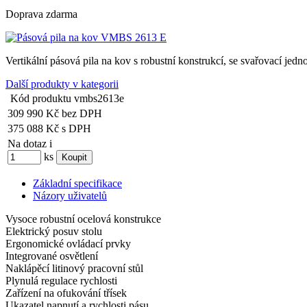
Doprava zdarma
Vertikální pásová pila na kov s robustní konstrukcí, se svařovací je
Další produkty v kategorii
Kód produktu
vmbs2613e
309 990 Kč
bez DPH
375 088 Kč
s DPH
Na dotaz
i
ks
Základní specifikace
Názory uživatelů
Vysoce robustní ocelová konstrukce
Elektrický posuv stolu
Ergonomické ovládací prvky
Integrované osvětlení
Naklápěcí litinový pracovní stůl
Plynulá regulace rychlosti
Zařízení na ofukování třísek
Ukazatel napnutí a rychlosti pásu