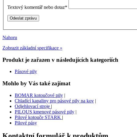
Textový komentář nebo dotaz
*
Nahoru
Zobrazit základní specifikace »
Produkt je zařazen v následujících kategoriích
Pásové pily
Mohlo by Vás také zajímat
BOMAR kotoučové pily
|
Chladící kapaliny pro pásové pily na kov
|
Odjehlovací stroje
|
PILOUS kmenové pásové pily
|
Pilové kotouče STARK
|
Pilové pásy
Kontaktní formulář k produktům