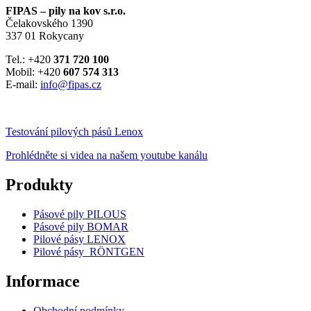
FIPAS – pily na kov s.r.o.
Čelakovského 1390
337 01 Rokycany
Tel.: +420
371 720 100
Mobil: +420
607 574 313
E-mail:
info@fipas.cz
Testování pilových pásů Lenox
Prohlédněte si videa na našem youtube kanálu
Produkty
Pásové pily PILOUS
Pásové pily BOMAR
Pilové pásy LENOX
Pilové pásy RÖNTGEN
Informace
Obchodní podmínky