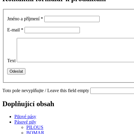
Jméno a příjmení
*
E-mail
*
Text
Toto pole nevyplňujte / Leave this field empty
Doplňující obsah
Pilové pásy
Pásové pily
PILOUS
BOMAR