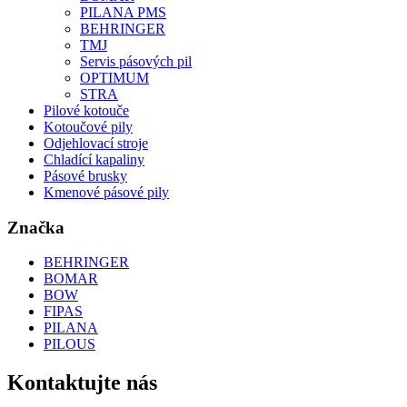
PILANA PMS
BEHRINGER
TMJ
Servis pásových pil
OPTIMUM
STRA
Pilové kotouče
Kotoučové pily
Odjehlovací stroje
Chladící kapaliny
Pásové brusky
Kmenové pásové pily
Značka
BEHRINGER
BOMAR
BOW
FIPAS
PILANA
PILOUS
Kontaktujte nás