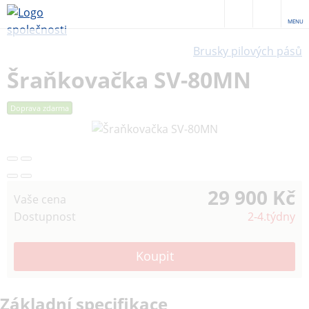
MENU
Brusky pilových pásů
Šraňkovačka SV-80MN
Doprava zdarma
29 900 Kč
Vaše cena
Dostupnost
2-4.týdny
Základní specifikace