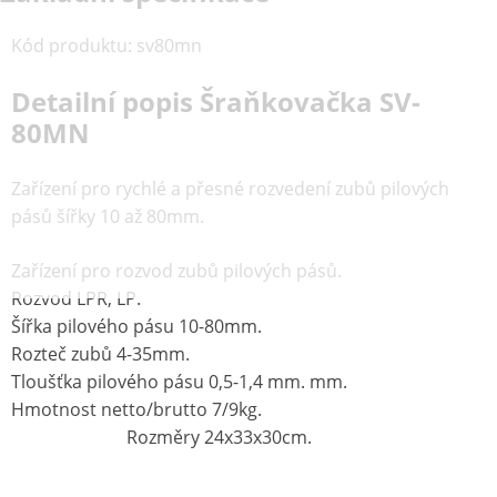
Kód produktu
:
sv80mn
Detailní popis Šraňkovačka SV-
80MN
Zařízení pro rychlé a přesné rozvedení zubů pilových
pásů šířky 10 až 80mm.
Zařízení pro rozvod zubů pilových pásů.
Rozvod LPR, LP.
Šířka pilového pásu 10-80mm.
Rozteč zubů 4-35mm.
Tloušťka pilového pásu 0,5-1,4 mm. mm.
Hmotnost netto/brutto 7/9kg.
Rozměry 24x33x30cm.