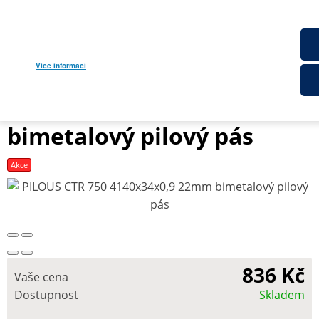
MENU
Tento eshop používá k poskytování
Pilové pásy WOOD
služeb, personalizaci reklam a analýze
Více informací
PILOUS CTR 750
návštěvnosti soubory cookie. Používáním
4140x34x0,9 22mm
tohoto webu s tím souhlasíte.
bimetalový pilový pás
Akce
836 Kč
Vaše cena
Dostupnost
Skladem