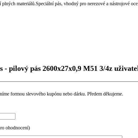
ných materiálů.Speciální pás, vhodný pro nerezové a nástrojové ocel
- pilový pás 2600x27x0,9 M51 3/4z uživate
ceníme formou slevového kupónu nebo dárku. Předem děkujeme.
pro ohodnocení)