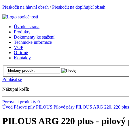
Přeskočit na hlavní obsah
/
Přeskočit na doplňující obsah
Úvodní strana
Produkty
Dokumenty ke stažení
Technické informace
VOP
O firmě
Kontakty
Přihlásit se
Nákupní košík
Porovnat produkty
0
Úvod
Pásové pily
PILOUS
Pilové pásy PILOUS
ARG 220, 220 plus
PILOUS ARG 220 plus - pilový 