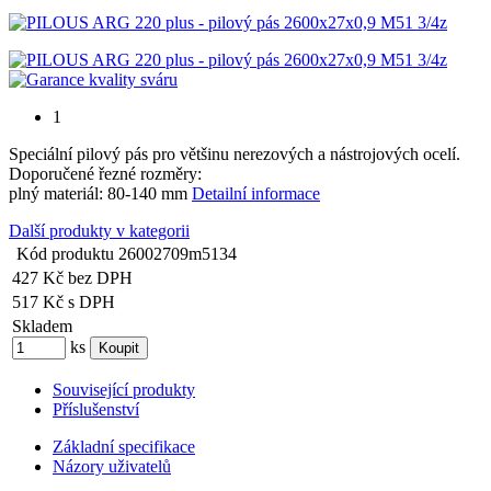
1
Speciální pilový pás pro většinu nerezových a nástrojových ocelí.
Doporučené řezné rozměry:
plný materiál: 80-140 mm
Detailní informace
Další produkty v kategorii
Kód produktu
26002709m5134
427 Kč
bez DPH
517 Kč
s DPH
Skladem
ks
Související produkty
Příslušenství
Základní specifikace
Názory uživatelů