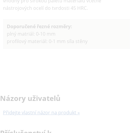
vhodný pro širokou paletu materiálu včetně
nástrojových ocelí do tvrdosti 45 HRC.
Doporučené řezné rozměry:
plný matriál: 0-10 mm
profilový materiál: 0-1 mm síla stěny
Názory uživatelů
Přidejte vlastní názor na produkt »
Příslušenství k