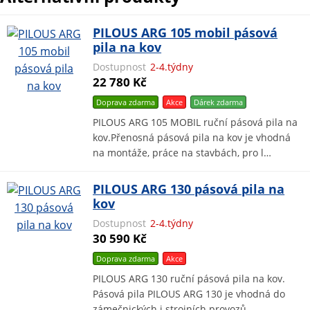
PILOUS ARG 105 mobil pásová
pila na kov
Dostupnost
2-4.týdny
22 780 Kč
Doprava zdarma
Akce
Dárek
zdarma
PILOUS ARG 105 MOBIL ruční pásová pila na
kov.Přenosná pásová pila na kov je vhodná
na montáže, práce na stavbách, pro l…
PILOUS ARG 130 pásová pila na
kov
Dostupnost
2-4.týdny
30 590 Kč
Doprava zdarma
Akce
PILOUS ARG 130 ruční pásová pila na kov.
Pásová pila PILOUS ARG 130 je vhodná do
zámečnických i strojních provozů. …