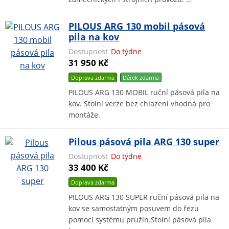
PILOUS ARG 130 mobil pásová
pila na kov
Dostupnost
Do týdne
31 950 Kč
Doprava zdarma
Dárek
zdarma
PILOUS ARG 130 MOBIL ruční pásová pila na
kov. Stolní verze bez chlazení vhodná pro
montáže.
Pilous pásová pila ARG 130 super
Dostupnost
Do týdne
33 400 Kč
Doprava zdarma
PILOUS ARG 130 SUPER ruční pásová pila na
kov se samostatným posuvem do řezu
pomocí systému pružin.Stolní pásová pila