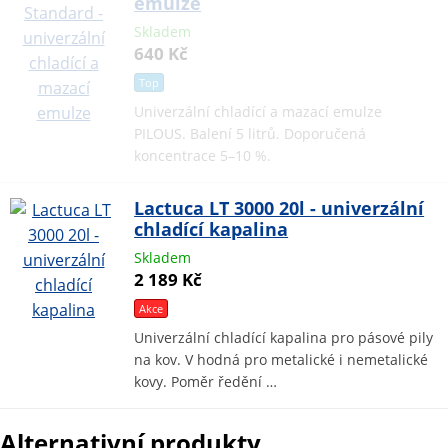
emulze
Skladem
640 Kč
Top
Univerzální chladící a mazací emulze
PILOUS. Balení 5 litrů. Doporučená
koncentrace 5–10 %.
Lactuca LT 3000 20l - univerzální
chladící kapalina
Skladem
2 189 Kč
Akce
Univerzální chladící kapalina pro pásové pily
na kov. V hodná pro metalické i nemetalické
kovy. Poměr ředění …
Alternativní produkty