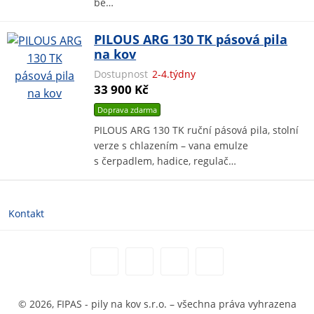
be…
PILOUS ARG 130 TK pásová pila
na kov
Dostupnost
2-4.týdny
33 900 Kč
Doprava zdarma
PILOUS ARG 130 TK ruční pásová pila, stolní
verze s chlazením – vana emulze
s čerpadlem, hadice, regulač…
Kontakt
© 2026, FIPAS - pily na kov s.r.o. – všechna práva vyhrazena