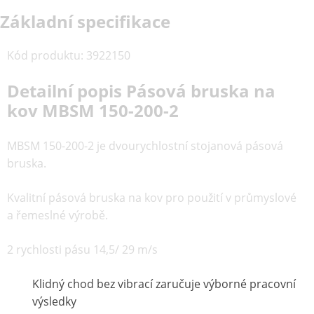
Základní specifikace
Kód produktu
:
3922150
Detailní popis Pásová bruska na
kov MBSM 150-200-2
MBSM 150-200-2
je dvourychlostní stojanová pásová
bruska.
Kvalitní pásová bruska na kov pro použití v průmyslové
a řemeslné výrobě.
2 rychlosti pásu 14,5/ 29 m/s
Klidný chod bez vibrací zaručuje výborné pracovní
výsledky