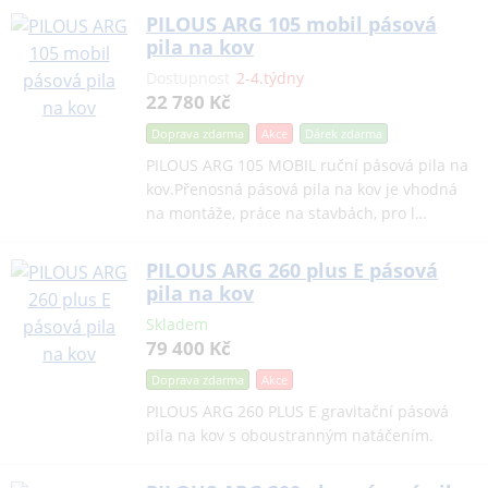
PILOUS ARG 105 mobil pásová
pila na kov
Dostupnost
2-4.týdny
22 780 Kč
Doprava zdarma
Akce
Dárek
zdarma
PILOUS ARG 105 MOBIL ruční pásová pila na
kov.Přenosná pásová pila na kov je vhodná
na montáže, práce na stavbách, pro l…
PILOUS ARG 260 plus E pásová
pila na kov
Skladem
79 400 Kč
Doprava zdarma
Akce
PILOUS ARG 260 PLUS E gravitační pásová
pila na kov s oboustranným natáčením.