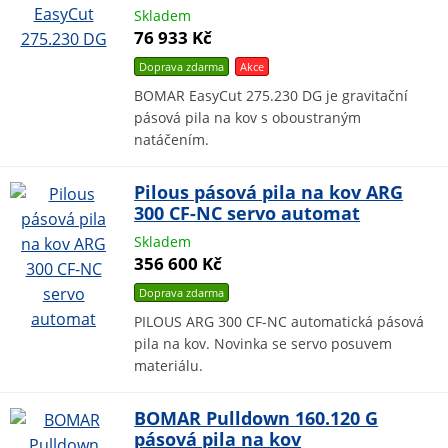
Skladem
76 933 Kč
Doprava zdarma
Akce
BOMAR EasyCut 275.230 DG je gravitační
pásová pila na kov s oboustraným
natáčením.
Pilous pásová pila na kov ARG
300 CF-NC servo automat
Skladem
356 600 Kč
Doprava zdarma
PILOUS ARG 300 CF-NC automatická pásová
pila na kov. Novinka se servo posuvem
materiálu.
BOMAR Pulldown 160.120 G
pásová pila na kov