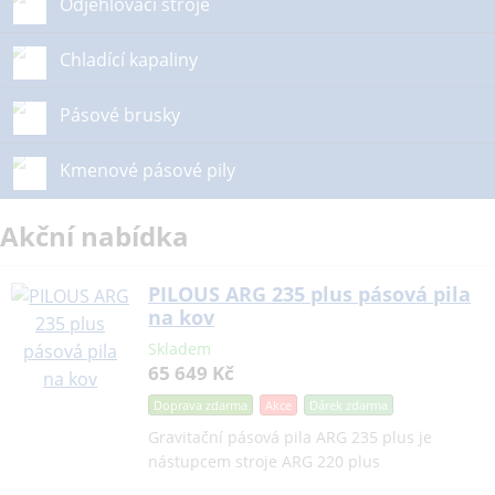
Odjehlovací stroje
Chladící kapaliny
Pásové brusky
Kmenové pásové pily
Akční nabídka
PILOUS ARG 235 plus pásová pila
na kov
Skladem
65 649 Kč
Doprava zdarma
Akce
Dárek
zdarma
Gravitační pásová pila ARG 235 plus je
nástupcem stroje ARG 220 plus