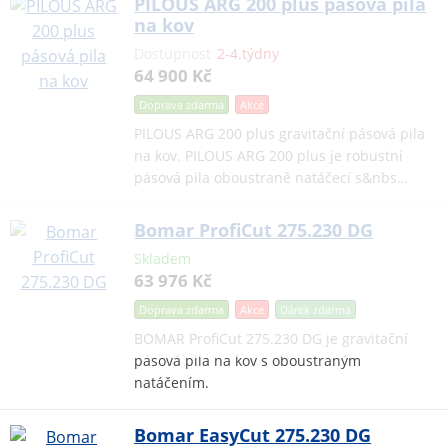
PILOUS ARG 200 plus pásová pila
na kov
Dostupnost
2-4.týdny
64 900 Kč
Doprava zdarma
Akce
PILOUS ARG 200 plus gravitační pásová pila
na kov. PILOUS ARG 200 plus je robustní
pásová pila oboustraně natáčecí s&nbs…
Bomar ProfiCut 275.230 DG
Skladem
63 976 Kč
Doprava zdarma
Akce
Dárek
zdarma
BOMAR ProfiCut 275.230 DG je gravitační
pásová pila na kov s oboustraným
natáčením.
Bomar EasyCut 275.230 DG