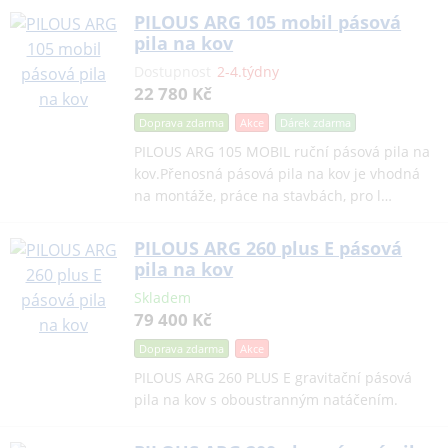
PILOUS ARG 105 mobil pásová
pila na kov
Dostupnost
2-4.týdny
22 780 Kč
Doprava zdarma
Akce
Dárek
zdarma
PILOUS ARG 105 MOBIL ruční pásová pila na
kov.Přenosná pásová pila na kov je vhodná
na montáže, práce na stavbách, pro l…
PILOUS ARG 260 plus E pásová
pila na kov
Skladem
79 400 Kč
Doprava zdarma
Akce
PILOUS ARG 260 PLUS E gravitační pásová
pila na kov s oboustranným natáčením.