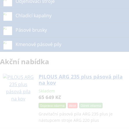
Odjehlovací stroje
Chladící kapaliny
Pásové brusky
Kmenové pásové pily
Akční nabídka
PILOUS ARG 235 plus pásová pila
na kov
Skladem
65 649 Kč
Doprava zdarma
Akce
Dárek
zdarma
Gravitační pásová pila ARG 235 plus je
nástupcem stroje ARG 220 plus