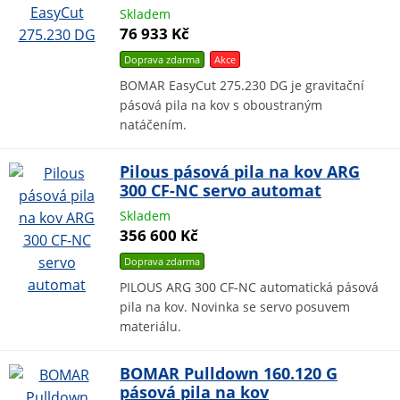
Skladem
76 933 Kč
Doprava zdarma
Akce
BOMAR EasyCut 275.230 DG je gravitační
pásová pila na kov s oboustraným
natáčením.
Pilous pásová pila na kov ARG
300 CF-NC servo automat
Skladem
356 600 Kč
Doprava zdarma
PILOUS ARG 300 CF-NC automatická pásová
pila na kov. Novinka se servo posuvem
materiálu.
BOMAR Pulldown 160.120 G
pásová pila na kov