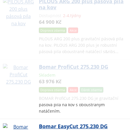
PILOUS ARG 200 plus pásová pila
na kov
Dostupnost
2-4.týdny
64 900 Kč
Doprava zdarma
Akce
PILOUS ARG 200 plus gravitační pásová pila
na kov. PILOUS ARG 200 plus je robustní
pásová pila oboustraně natáčecí s&nbs…
Bomar ProfiCut 275.230 DG
Skladem
63 976 Kč
Doprava zdarma
Akce
Dárek
zdarma
BOMAR ProfiCut 275.230 DG je gravitační
pásová pila na kov s oboustraným
natáčením.
Bomar EasyCut 275.230 DG