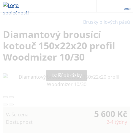
MENU
Brusky pilových pásů
Diamantový brousící
kotouč 150x22x20 profil
Woodmizer 10/30
Další obrázky
5 600 Kč
Vaše cena
Dostupnost
2-4.týdny